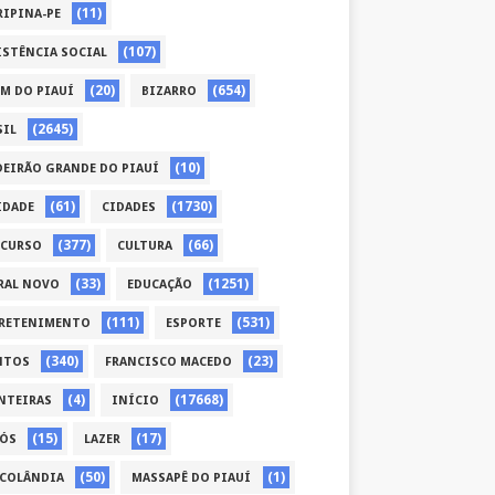
(11)
RIPINA-PE
(107)
ISTÊNCIA SOCIAL
(20)
(654)
ÉM DO PIAUÍ
BIZARRO
(2645)
SIL
(10)
DEIRÃO GRANDE DO PIAUÍ
(61)
(1730)
IDADE
CIDADES
(377)
(66)
CURSO
CULTURA
(33)
(1251)
RAL NOVO
EDUCAÇÃO
(111)
(531)
RETENIMENTO
ESPORTE
(340)
(23)
NTOS
FRANCISCO MACEDO
(4)
(17668)
NTEIRAS
INÍCIO
(15)
(17)
CÓS
LAZER
(50)
(1)
COLÂNDIA
MASSAPÊ DO PIAUÍ