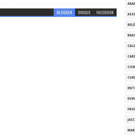
ARA
BLOGGER
DISQUS
FACEBOOK
ASS
BEL
BRA
CAL
CAR
CON
CUR
ENT
EVE
FRO
JAI
MAR