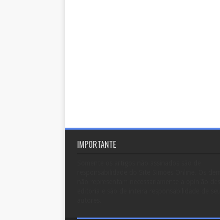
IMPORTANTE
Somente os artigos não assinados são de
responsabilidade do Site Simões Online. Os dem
não representam necessariamente a opinião de
editoria e são de inteira responsabilidade de se
autores.