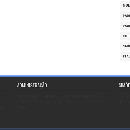
MU
PAD
PAU
POL
SAÚ
PIA
ADMINISTRAÇÃO
SIMÕE
Diretor geral e desenvolvedor: Elvis Vieira (89) 9-
Todos 
ais,
9987-7074 / Redator: Aquino Vieira (89) 9-9971-
de Car
sta
1980.
us