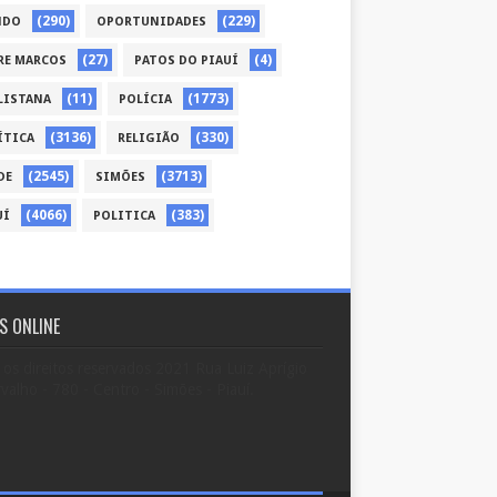
(290)
(229)
NDO
OPORTUNIDADES
(27)
(4)
RE MARCOS
PATOS DO PIAUÍ
(11)
(1773)
LISTANA
POLÍCIA
(3136)
(330)
ÍTICA
RELIGIÃO
(2545)
(3713)
DE
SIMÕES
(4066)
(383)
UÍ
POLITICA
S ONLINE
os direitos reservados 2021 Rua Luiz Aprígio
valho - 780 - Centro - Simões - Piauí.