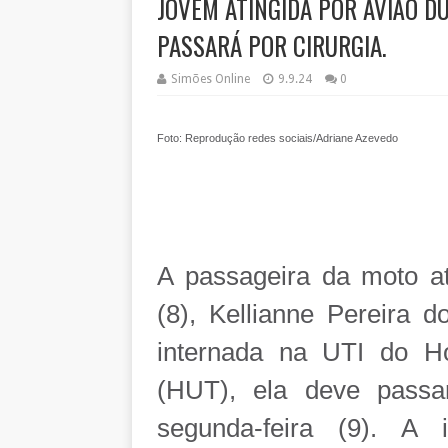
JOVEM ATINGIDA POR AVIÃO D
PASSARÁ POR CIRURGIA.
Simões Online
9.9.24
0
Foto: Reprodução redes sociais/Adriane Azevedo
A passageira da moto at
(8), Kellianne Pereira 
internada na UTI do Ho
(HUT), ela deve passa
segunda-feira (9). A 