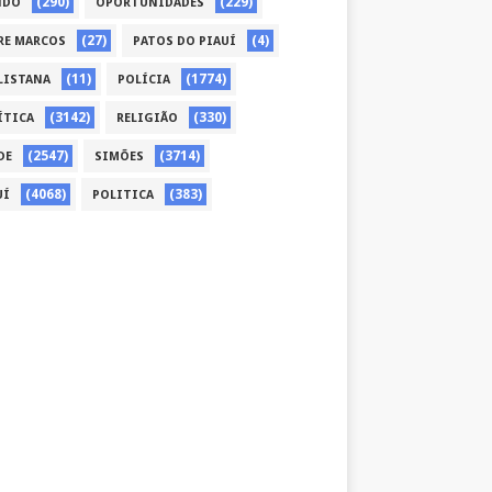
(290)
(229)
NDO
OPORTUNIDADES
(27)
(4)
RE MARCOS
PATOS DO PIAUÍ
(11)
(1774)
LISTANA
POLÍCIA
(3142)
(330)
ÍTICA
RELIGIÃO
(2547)
(3714)
DE
SIMÕES
(4068)
(383)
UÍ
POLITICA