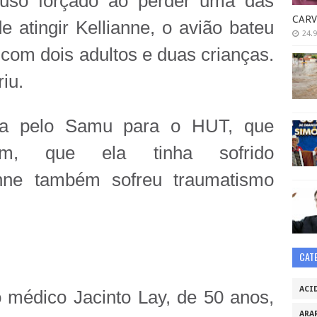
ouso forçado ao perder uma das
CARV
e atingir Kellianne, o avião bateu
24.9
com dois adultos e duas crianças.
riu.
ida pelo Samu para o HUT, que
em, que ela tinha sofrido
ianne também sofreu traumatismo
CAT
ACI
 médico Jacinto Lay, de 50 anos,
ARA