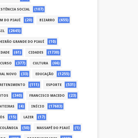
(107)
ISTÊNCIA SOCIAL
(20)
(655)
ÉM DO PIAUÍ
BIZARRO
(2645)
SIL
(10)
DEIRÃO GRANDE DO PIAUÍ
(61)
(1730)
IDADE
CIDADES
(377)
(66)
CURSO
CULTURA
(33)
(1255)
RAL NOVO
EDUCAÇÃO
(111)
(531)
RETENIMENTO
ESPORTE
(340)
(23)
NTOS
FRANCISCO MACEDO
(4)
(17683)
NTEIRAS
INÍCIO
(15)
(17)
CÓS
LAZER
(50)
(1)
COLÂNDIA
MASSAPÊ DO PIAUÍ