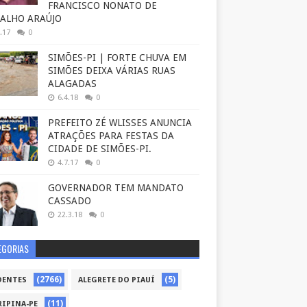
FRANCISCO NONATO DE
ALHO ARAÚJO
.17
0
SIMÕES-PI | FORTE CHUVA EM
SIMÕES DEIXA VÁRIAS RUAS
ALAGADAS
6.4.18
0
PREFEITO ZÉ WLISSES ANUNCIA
ATRAÇÕES PARA FESTAS DA
CIDADE DE SIMÕES-PI.
4.7.17
0
GOVERNADOR TEM MANDATO
CASSADO
22.3.18
0
EGORIAS
(2766)
(5)
DENTES
ALEGRETE DO PIAUÍ
(11)
RIPINA-PE