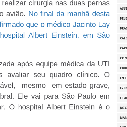
realizar cirurgia nas duas pernas
ASS
o avião.
No final da manhã desta
BEL
onfirmado que o médico Jacinto Lay
BRA
hospital Albert Einstein, em São
CAL
CAR
CON
rizada após equipe médica da UTI
CUR
 avaliar seu quadro clínico. O
ENT
stável, mesmo em estado grave,
EVE
bral. Ele vai para São Paulo em
FRO
. O hospital Albert Einstein é o
JAI
MAR