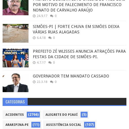
POR MOTIVO DE FALECIMENTO DE FRANCISCO
NONATO DE CARVALHO ARAÚJO
24.9.17
0
SIMÕES-PI | FORTE CHUVA EM SIMÕES DEIXA
VÁRIAS RUAS ALAGADAS
6.4.18
0
PREFEITO ZÉ WLISSES ANUNCIA ATRAÇÕES PARA
FESTAS DA CIDADE DE SIMÕES-PI.
4.7.17
0
GOVERNADOR TEM MANDATO CASSADO
22.3.18
0
CATEGORIAS
(2766)
(5)
ACIDENTES
ALEGRETE DO PIAUÍ
(11)
(107)
ARARIPINA-PE
ASSISTÊNCIA SOCIAL