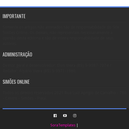
IMPORTANTE
Somente os artigos não assinados são de responsabilidade do Site
Simões Online. Os demais, não representam necessariamente a
opinião desta editoria e são de inteira responsabilidade de seus
autores.
ADMINISTRAÇÃO
Diretor geral e desenvolvedor: Elvis Vieira (89) 9-9987-7074 /
Redator: Aquino Vieira (89) 9-9971-1980.
SIMÕES ONLINE
Todos os direitos reservados 2021 Rua Luiz Aprígio de Carvalho - 780
- Centro - Simões - Piauí.
SoraTemplates
|