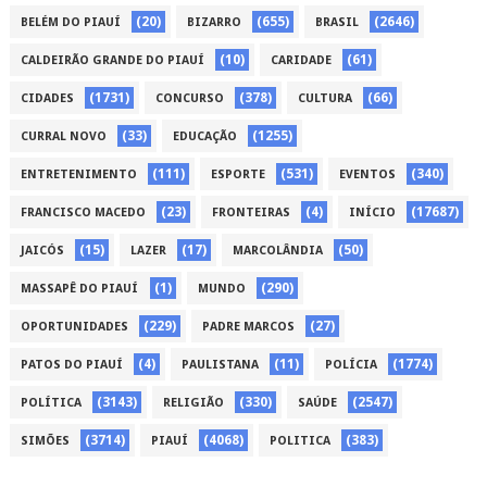
(20)
(655)
(2646)
BELÉM DO PIAUÍ
BIZARRO
BRASIL
(10)
(61)
CALDEIRÃO GRANDE DO PIAUÍ
CARIDADE
(1731)
(378)
(66)
CIDADES
CONCURSO
CULTURA
(33)
(1255)
CURRAL NOVO
EDUCAÇÃO
(111)
(531)
(340)
ENTRETENIMENTO
ESPORTE
EVENTOS
(23)
(4)
(17687)
FRANCISCO MACEDO
FRONTEIRAS
INÍCIO
(15)
(17)
(50)
JAICÓS
LAZER
MARCOLÂNDIA
(1)
(290)
MASSAPÊ DO PIAUÍ
MUNDO
(229)
(27)
OPORTUNIDADES
PADRE MARCOS
(4)
(11)
(1774)
PATOS DO PIAUÍ
PAULISTANA
POLÍCIA
(3143)
(330)
(2547)
POLÍTICA
RELIGIÃO
SAÚDE
(3714)
(4068)
(383)
SIMÕES
PIAUÍ
POLITICA