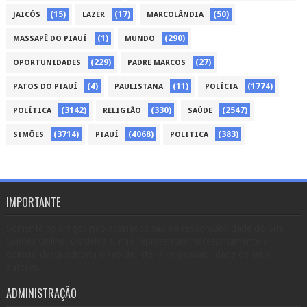
(15)
(17)
(50)
JAICÓS
LAZER
MARCOLÂNDIA
(1)
(290)
MASSAPÊ DO PIAUÍ
MUNDO
(229)
(27)
OPORTUNIDADES
PADRE MARCOS
(4)
(11)
(1774)
PATOS DO PIAUÍ
PAULISTANA
POLÍCIA
(3142)
(330)
(2547)
POLÍTICA
RELIGIÃO
SAÚDE
(3714)
(4068)
(383)
SIMÕES
PIAUÍ
POLITICA
IMPORTANTE
Somente os artigos não assinados são de responsabilidade do Site
Simões Online. Os demais, não representam necessariamente a
opinião desta editoria e são de inteira responsabilidade de seus
autores.
ADMINISTRAÇÃO