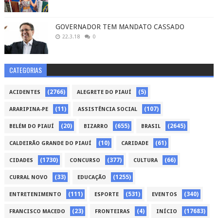
GOVERNADOR TEM MANDATO CASSADO
22.3.18
0
CATEGORIAS
(2766)
(5)
ACIDENTES
ALEGRETE DO PIAUÍ
(11)
(107)
ARARIPINA-PE
ASSISTÊNCIA SOCIAL
(20)
(655)
(2645)
BELÉM DO PIAUÍ
BIZARRO
BRASIL
(10)
(61)
CALDEIRÃO GRANDE DO PIAUÍ
CARIDADE
(1730)
(377)
(66)
CIDADES
CONCURSO
CULTURA
(33)
(1255)
CURRAL NOVO
EDUCAÇÃO
(111)
(531)
(340)
ENTRETENIMENTO
ESPORTE
EVENTOS
(23)
(4)
(17683)
FRANCISCO MACEDO
FRONTEIRAS
INÍCIO