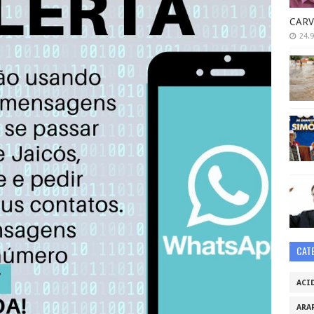
CARV
24.9
CAT
ACI
ARA