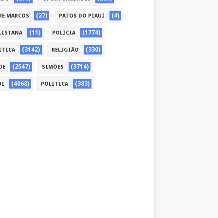
(27)
(4)
RE MARCOS
PATOS DO PIAUÍ
(11)
(1774)
LISTANA
POLÍCIA
(3142)
(330)
ÍTICA
RELIGIÃO
(2547)
(3714)
DE
SIMÕES
(4068)
(383)
UÍ
POLITICA