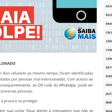
ASS
BEL
BRA
CAL
CAR
CON
CUR
CLONADO
ENT
 dois celulares ao mesmo tempo, foram identificadas
EVE
tadas por pessoas mal-intencionadas. Com acesso ao
 consequentemente, ao QR code do
WhatsApp
, pode ser
FRO
conversas pessoais.
JAI
 a prova e se proteger.
MAR
s em sua conta: fique atento a mensagens que não se
MU