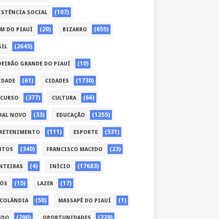
(107)
ISTÊNCIA SOCIAL
(20)
(655)
ÉM DO PIAUÍ
BIZARRO
(2645)
SIL
(10)
DEIRÃO GRANDE DO PIAUÍ
(61)
(1730)
IDADE
CIDADES
(377)
(66)
CURSO
CULTURA
(33)
(1255)
RAL NOVO
EDUCAÇÃO
(111)
(531)
RETENIMENTO
ESPORTE
(340)
(23)
NTOS
FRANCISCO MACEDO
(4)
(17683)
NTEIRAS
INÍCIO
(15)
(17)
CÓS
LAZER
(50)
(1)
COLÂNDIA
MASSAPÊ DO PIAUÍ
(290)
(229)
NDO
OPORTUNIDADES