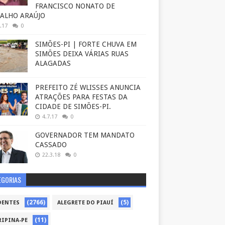
FRANCISCO NONATO DE
ALHO ARAÚJO
.17
0
SIMÕES-PI | FORTE CHUVA EM
SIMÕES DEIXA VÁRIAS RUAS
ALAGADAS
PREFEITO ZÉ WLISSES ANUNCIA
ATRAÇÕES PARA FESTAS DA
CIDADE DE SIMÕES-PI.
4.7.17
0
GOVERNADOR TEM MANDATO
CASSADO
22.3.18
0
EGORIAS
(2766)
(5)
DENTES
ALEGRETE DO PIAUÍ
(11)
RIPINA-PE