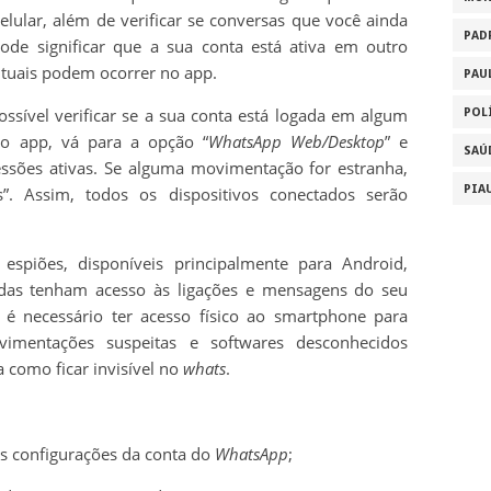
elular, além de verificar se conversas que você ainda
PAD
ode significar que a sua conta está ativa em outro
ntuais podem ocorrer no app.
PAU
possível verificar se a sua conta está logada em algum
POL
do app, vá para a opção “
WhatsApp Web/Desktop
” e
SAÚ
essões ativas. Se alguma movimentação for estranha,
PIA
”. Assim, todos os dispositivos conectados serão
 espiões, disponíveis principalmente para Android,
das tenham acesso às ligações e mensagens do seu
é necessário ter acesso físico ao smartphone para
vimentações suspeitas e softwares desconhecidos
 como ficar invisível no
whats
.
as configurações da conta do
WhatsApp
;