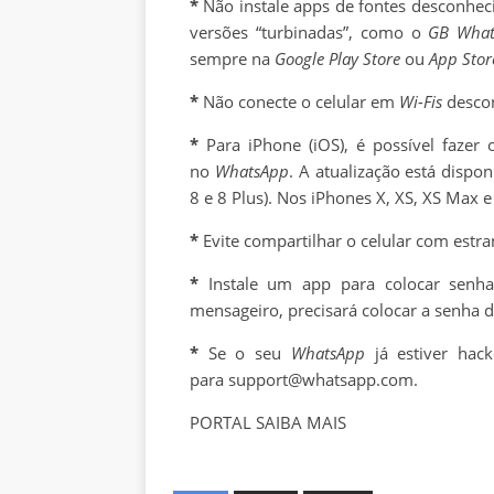
*
Não instale apps de fontes desconhec
versões “turbinadas”, como o
GB What
sempre na
Google Play Store
ou
App Stor
*
Não conecte o celular em
Wi-Fis
desco
*
Para iPhone (iOS), é possível faze
no
WhatsApp
. A atualização está dispo
8 e 8 Plus). Nos iPhones X, XS, XS Max e
*
Evite compartilhar o celular com estra
*
Instale um app para colocar sen
mensageiro, precisará colocar a senha 
*
Se o seu
WhatsApp
já estiver ha
para support@whatsapp.com.
PORTAL SAIBA MAIS