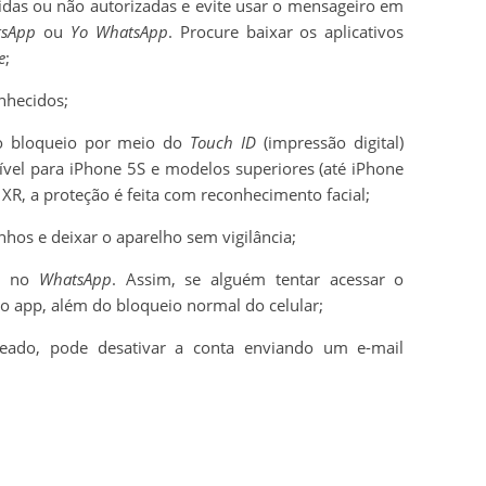
idas ou não autorizadas e evite usar o mensageiro em
sApp
ou
Yo WhatsApp
. Procure baixar os aplicativos
e
;
nhecidos;
r o bloqueio por meio do
Touch ID
(impressão digital)
nível para iPhone 5S e modelos superiores (até iPhone
 XR, a proteção é feita com reconhecimento facial;
nhos e deixar o aparelho sem vigilância;
ha no
WhatsApp
. Assim, se alguém tentar acessar o
do app, além do bloqueio normal do celular;
ckeado, pode desativar a conta enviando um e-mail