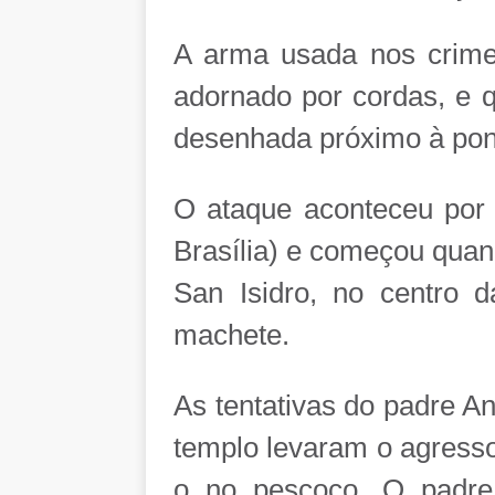
A arma usada nos crimes 
adornado por cordas, e q
desenhada próximo à pon
O ataque aconteceu por 
Brasília) e começou quan
San Isidro, no centro d
machete.
As tentativas do padre An
templo levaram o agressor
o no pescoço. O padre