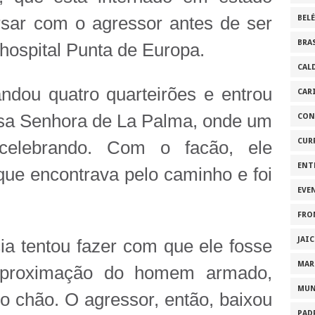
rsar com o agressor antes de ser
BEL
BRA
hospital Punta de Europa.
CAL
dou quatro quarteirões e entrou
CAR
ssa Senhora de La Palma, onde um
CON
CUR
celebrando. Com o facão, ele
ENT
que encontrava pelo caminho e foi
EVE
FRO
JAI
ia tentou fazer com que ele fosse
MAR
proximação do homem armado,
MU
o chão. O agressor, então, baixou
PAD