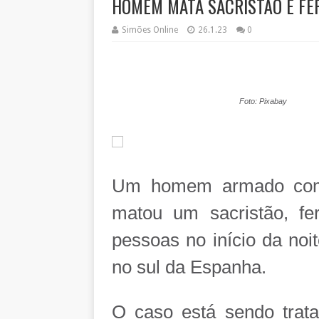
HOMEM MATA SACRISTÃO E FER
Simões Online
26.1.23
0
Foto: Pixabay
Um homem armado com u
matou um sacristão, fe
pessoas no início da noi
no sul da Espanha.
O caso está sendo trat