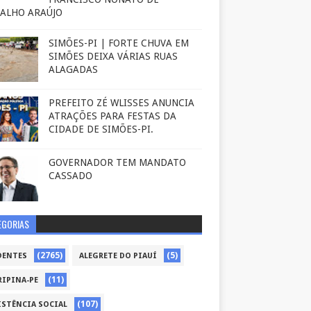
ALHO ARAÚJO
SIMÕES-PI | FORTE CHUVA EM
SIMÕES DEIXA VÁRIAS RUAS
ALAGADAS
PREFEITO ZÉ WLISSES ANUNCIA
ATRAÇÕES PARA FESTAS DA
CIDADE DE SIMÕES-PI.
GOVERNADOR TEM MANDATO
CASSADO
EGORIAS
(2765)
(5)
DENTES
ALEGRETE DO PIAUÍ
(11)
RIPINA-PE
(107)
ISTÊNCIA SOCIAL