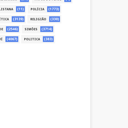
(11)
(1773)
LISTANA
POLÍCIA
(3139)
(330)
ÍTICA
RELIGIÃO
(2546)
(3714)
DE
SIMÕES
(4067)
(383)
UÍ
POLITICA