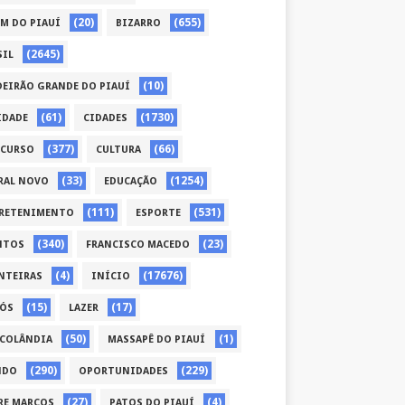
(20)
(655)
ÉM DO PIAUÍ
BIZARRO
(2645)
SIL
(10)
DEIRÃO GRANDE DO PIAUÍ
(61)
(1730)
IDADE
CIDADES
(377)
(66)
CURSO
CULTURA
(33)
(1254)
RAL NOVO
EDUCAÇÃO
(111)
(531)
RETENIMENTO
ESPORTE
(340)
(23)
NTOS
FRANCISCO MACEDO
(4)
(17676)
NTEIRAS
INÍCIO
(15)
(17)
CÓS
LAZER
(50)
(1)
COLÂNDIA
MASSAPÊ DO PIAUÍ
(290)
(229)
NDO
OPORTUNIDADES
(27)
(4)
RE MARCOS
PATOS DO PIAUÍ