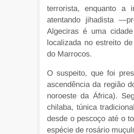
terrorista, enquanto a
atentando jihadista —pro
Algeciras é uma cidade 
localizada no estreito d
do Marrocos.
O suspeito, que foi pres
ascendência da região d
noroeste da África). Se
chilaba, túnica tradicio
desde o pescoço até o t
espécie de rosário muçu