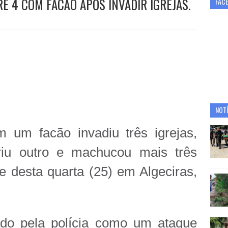
E 4 COM FACÃO APÓS INVADIR IGREJAS.
FAC
NOTÍ
m facão invadiu três igrejas,
riu outro e machucou mais três
te desta quarta (25) em Algeciras,
ado pela polícia como um ataque