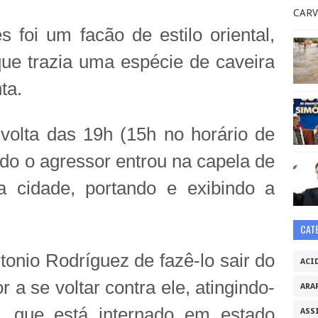
CARV
foi um facão de estilo oriental,
ue trazia uma espécie de caveira
ta.
volta das 19h (15h no horário de
do o agressor entrou na capela de
a cidade, portando e exibindo a
CAT
tonio Rodríguez de fazê-lo sair do
ACI
 a se voltar contra ele, atingindo-
ARA
, que está internado em estado
ASS