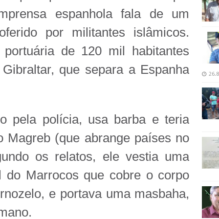
 imprensa espanhola fala de um
ferido por militantes islâmicos.
portuária de 120 mil habitantes
e Gibraltar, que separa a Espanha
26.8
o pela polícia, usa barba e teria
o Magreb (que abrange países no
gundo os relatos, ele vestia uma
nal do Marrocos que cobre o corpo
ornozelo, e portava uma masbaha,
lmano.