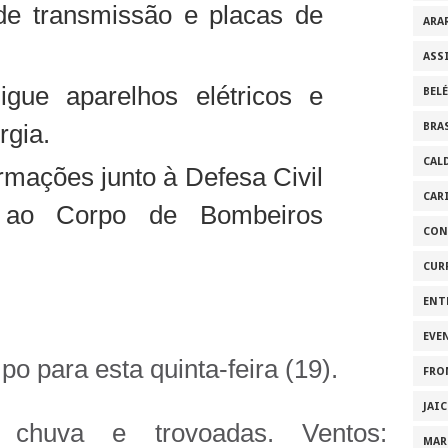
de transmissão e placas de
ARA
ASS
igue aparelhos elétricos e
BEL
rgia.
BRA
CAL
rmações junto à Defesa Civil
CAR
e ao Corpo de Bombeiros
CON
CUR
ENT
EVE
po para esta quinta-feira (19).
FRO
JAI
huva e trovoadas. Ventos:
MAR