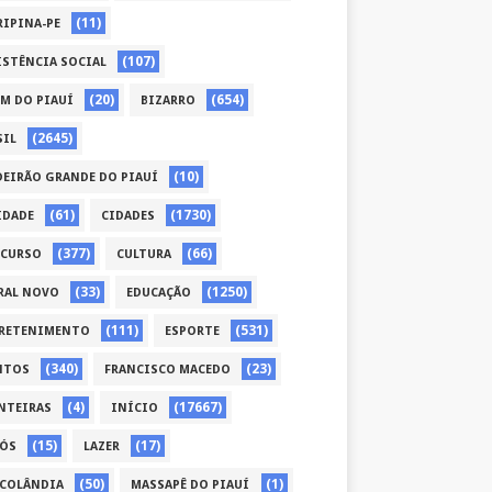
(11)
RIPINA-PE
(107)
ISTÊNCIA SOCIAL
(20)
(654)
ÉM DO PIAUÍ
BIZARRO
(2645)
SIL
(10)
DEIRÃO GRANDE DO PIAUÍ
(61)
(1730)
IDADE
CIDADES
(377)
(66)
CURSO
CULTURA
(33)
(1250)
RAL NOVO
EDUCAÇÃO
(111)
(531)
RETENIMENTO
ESPORTE
(340)
(23)
NTOS
FRANCISCO MACEDO
(4)
(17667)
NTEIRAS
INÍCIO
(15)
(17)
CÓS
LAZER
(50)
(1)
COLÂNDIA
MASSAPÊ DO PIAUÍ