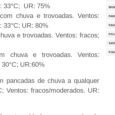
x: 33°C; UR: 75%
MU
om chuva e trovoadas. Ventos:
PAD
: 33°C; UR: 80%
PAU
uva e trovoadas. Ventos: fracos;
POL
SAÚ
PIA
 chuva e trovoadas. Ventos:
: 30°C; UR:60%
 pancadas de chuva a qualquer
C; Ventos: fracos/moderados. UR: