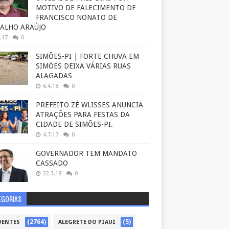
MOTIVO DE FALECIMENTO DE
FRANCISCO NONATO DE
ALHO ARAÚJO
.17
0
SIMÕES-PI | FORTE CHUVA EM
SIMÕES DEIXA VÁRIAS RUAS
ALAGADAS
6.4.18
0
PREFEITO ZÉ WLISSES ANUNCIA
ATRAÇÕES PARA FESTAS DA
CIDADE DE SIMÕES-PI.
4.7.17
0
GOVERNADOR TEM MANDATO
CASSADO
22.3.18
0
EGORIAS
(2764)
(5)
DENTES
ALEGRETE DO PIAUÍ