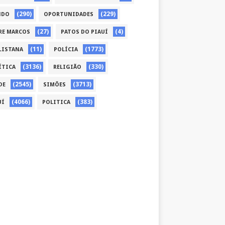
(290)
(229)
NDO
OPORTUNIDADES
(27)
(4)
RE MARCOS
PATOS DO PIAUÍ
(11)
(1773)
LISTANA
POLÍCIA
(3136)
(330)
ÍTICA
RELIGIÃO
(2545)
(3713)
DE
SIMÕES
(4066)
(383)
UÍ
POLITICA