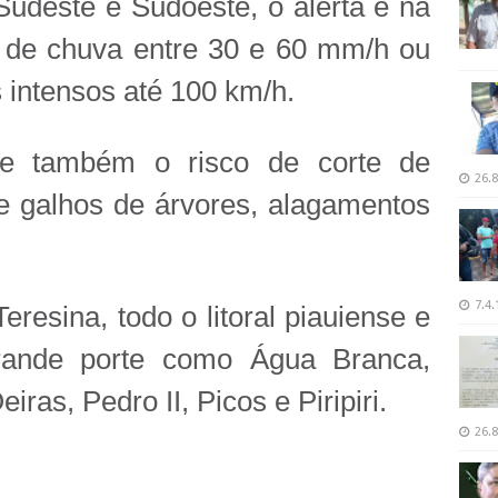
Sudeste e Sudoeste, o alerta é na
o de chuva entre 30 e 60 mm/h ou
 intensos até 100 km/h.
ste também o risco de corte de
26.8
de galhos de árvores, alagamentos
7.4.
eresina, todo o litoral piauiense e
grande porte como Água Branca,
ras, Pedro II, Picos e Piripiri.
26.8