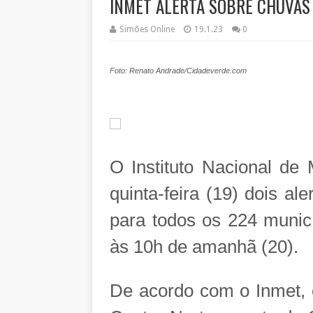
INMET ALERTA SOBRE CHUVAS 
Simões Online
19.1.23
0
Foto: Renato Andrade/Cidadeverde.com
O Instituto Nacional de 
quinta-feira (19) dois al
para todos os 224 municí
às 10h de amanhã (20).
De acordo com o Inmet, 