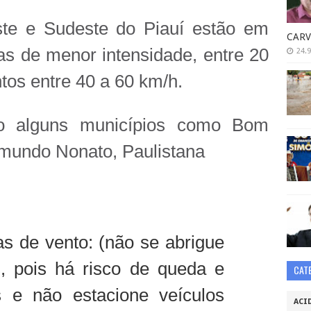
ste e Sudeste do Piauí estão em
CARV
s de menor intensidade, entre 20
24.9
tos entre 40 a 60 km/h.
o alguns municípios como Bom
imundo Nonato, Paulistana
s de vento: (não se abrigue
, pois há risco de queda e
CAT
s e não estacione veículos
ACI