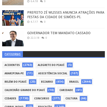
6.4.18
0
PREFEITO ZÉ WLISSES ANUNCIA ATRAÇÕES PARA
FESTAS DA CIDADE DE SIMÕES-PI.
4.7.17
0
GOVERNADOR TEM MANDATO CASSADO
22.3.18
0
CATEGORIAS
(2763)
(5)
ACIDENTES
ALEGRETE DO PIAUÍ
(11)
(107)
ARARIPINA-PE
ASSISTÊNCIA SOCIAL
(20)
(654)
(2644)
BELÉM DO PIAUÍ
BIZARRO
BRASIL
(10)
(61)
CALDEIRÃO GRANDE DO PIAUÍ
CARIDADE
(1730)
(377)
(66)
CIDADES
CONCURSO
CULTURA
(33)
(1249)
CURRAL NOVO
EDUCAÇÃO