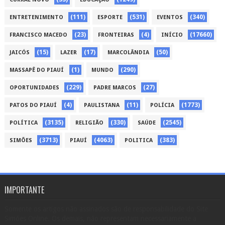
(111)
(531)
(340)
ENTRETENIMENTO
ESPORTE
EVENTOS
(23)
(4)
(17660)
FRANCISCO MACEDO
FRONTEIRAS
INÍCIO
(15)
(17)
(50)
JAICÓS
LAZER
MARCOLÂNDIA
(1)
(290)
MASSAPÊ DO PIAUÍ
MUNDO
(229)
(27)
OPORTUNIDADES
PADRE MARCOS
(4)
(11)
(1773)
PATOS DO PIAUÍ
PAULISTANA
POLÍCIA
(3135)
(330)
(2545)
POLÍTICA
RELIGIÃO
SAÚDE
(3713)
(4063)
(383)
SIMÕES
PIAUÍ
POLITICA
IMPORTANTE
Somente os artigos não assinados são de responsabilidade do Site
Simões Online. Os demais, não representam necessariamente a