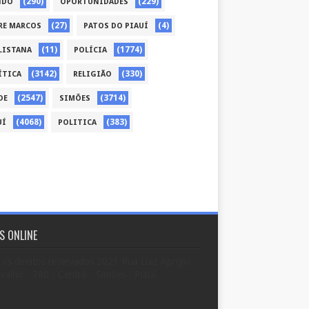
(290)
(229)
NDO
OPORTUNIDADES
(27)
(4)
RE MARCOS
PATOS DO PIAUÍ
(11)
(1774)
LISTANA
POLÍCIA
(3142)
(330)
ÍTICA
RELIGIÃO
(2547)
(3714)
DE
SIMÕES
(4068)
(383)
UÍ
POLITICA
S ONLINE
os direitos reservados 2021 Rua Luiz Aprígio
valho - 780 - Centro - Simões - Piauí.