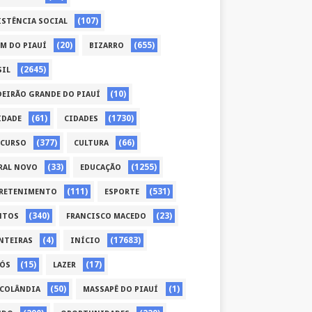
(107)
ISTÊNCIA SOCIAL
(20)
(655)
ÉM DO PIAUÍ
BIZARRO
(2645)
SIL
(10)
DEIRÃO GRANDE DO PIAUÍ
(61)
(1730)
IDADE
CIDADES
(377)
(66)
CURSO
CULTURA
(33)
(1255)
RAL NOVO
EDUCAÇÃO
(111)
(531)
RETENIMENTO
ESPORTE
(340)
(23)
NTOS
FRANCISCO MACEDO
(4)
(17683)
NTEIRAS
INÍCIO
(15)
(17)
CÓS
LAZER
(50)
(1)
COLÂNDIA
MASSAPÊ DO PIAUÍ