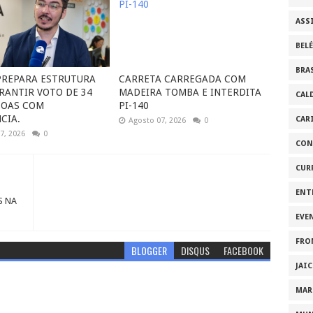
ASS
BEL
BRA
 PREPARA ESTRUTURA
CARRETA CARREGADA COM
RANTIR VOTO DE 34
MADEIRA TOMBA E INTERDITA
CAL
SOAS COM
PI-140
CIA.
CAR
Agosto 07, 2026
0
7, 2026
0
CON
CUR
ENT
S NA
EVE
FRO
BLOGGER
DISQUS
FACEBOOK
JAI
MAR