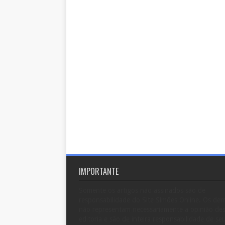
IMPORTANTE
Somente os artigos não assinados são de
responsabilidade do Site Simões Online. Os dem
não representam necessariamente a opinião de
editoria e são de inteira responsabilidade de se