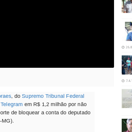
26.8
7.4.
oraes
, do
Supremo Tribunal Federal
l
Telegram
em R$ 1,2 milhão por não
orte de bloquear a conta do deputado
-MG).