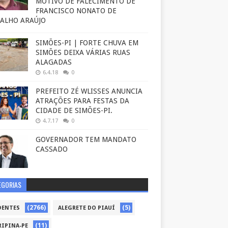
MOTIVO DE FALECIMENTO DE
FRANCISCO NONATO DE
ALHO ARAÚJO
SIMÕES-PI | FORTE CHUVA EM
SIMÕES DEIXA VÁRIAS RUAS
ALAGADAS
6.4.18
0
PREFEITO ZÉ WLISSES ANUNCIA
ATRAÇÕES PARA FESTAS DA
CIDADE DE SIMÕES-PI.
4.7.17
0
GOVERNADOR TEM MANDATO
CASSADO
EGORIAS
(2766)
(5)
DENTES
ALEGRETE DO PIAUÍ
(11)
RIPINA-PE