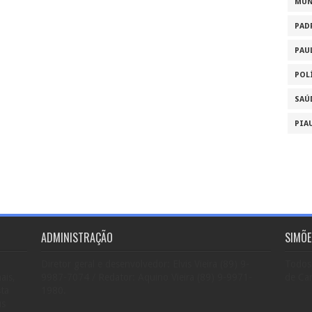
MU
PAD
PAU
POL
SAÚ
PIA
ADMINISTRAÇÃO
SIMÕE
Diretor geral e desenvolvedor: Elvis Vieira (89) 9-
Todos 
ais,
9987-7074 / Redator: Aquino Vieira (89) 9-9971-
de Car
sta
1980.
us