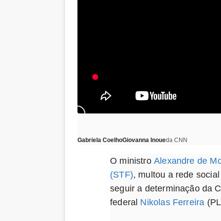
Gabriela Coelho
Giovanna Inoue
da CNN
O ministro
Alexandre de M
(STF)
, multou a rede socia
seguir a determinação da C
federal
Nikolas Ferreira
(PL