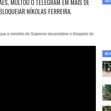
AES, MULTOU O TELEGRAM EM MAIS DE
FAC
BLOQUEIAR NÍKOLAS FERREIRA.
 que o ministro do Supremo reconsidere o bloqueio do
NOTÍ