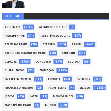
CATEGORIAS
(2766)
(5)
ACIDENTES
ALEGRETE DO PIAUÍ
(11)
(107)
ARARIPINA-PE
ASSISTÊNCIA SOCIAL
(20)
(655)
(2645)
BELÉM DO PIAUÍ
BIZARRO
BRASIL
(10)
(61)
CALDEIRÃO GRANDE DO PIAUÍ
CARIDADE
(1730)
(377)
(66)
CIDADES
CONCURSO
CULTURA
(33)
(1255)
CURRAL NOVO
EDUCAÇÃO
(111)
(531)
(340)
ENTRETENIMENTO
ESPORTE
EVENTOS
(23)
(4)
(17683)
FRANCISCO MACEDO
FRONTEIRAS
INÍCIO
(15)
(17)
(50)
JAICÓS
LAZER
MARCOLÂNDIA
(1)
(290)
MASSAPÊ DO PIAUÍ
MUNDO