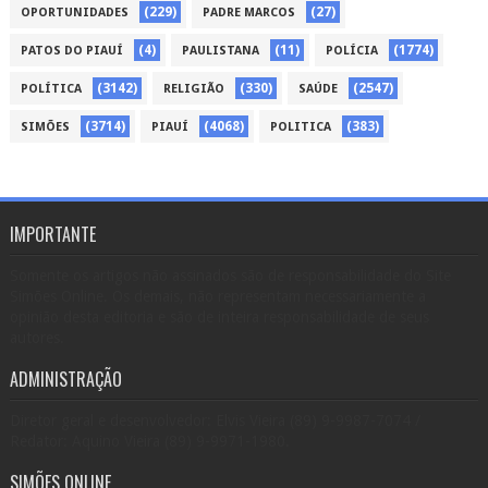
(229)
(27)
OPORTUNIDADES
PADRE MARCOS
(4)
(11)
(1774)
PATOS DO PIAUÍ
PAULISTANA
POLÍCIA
(3142)
(330)
(2547)
POLÍTICA
RELIGIÃO
SAÚDE
(3714)
(4068)
(383)
SIMÕES
PIAUÍ
POLITICA
IMPORTANTE
Somente os artigos não assinados são de responsabilidade do Site
Simões Online. Os demais, não representam necessariamente a
opinião desta editoria e são de inteira responsabilidade de seus
autores.
ADMINISTRAÇÃO
Diretor geral e desenvolvedor: Elvis Vieira (89) 9-9987-7074 /
Redator: Aquino Vieira (89) 9-9971-1980.
SIMÕES ONLINE