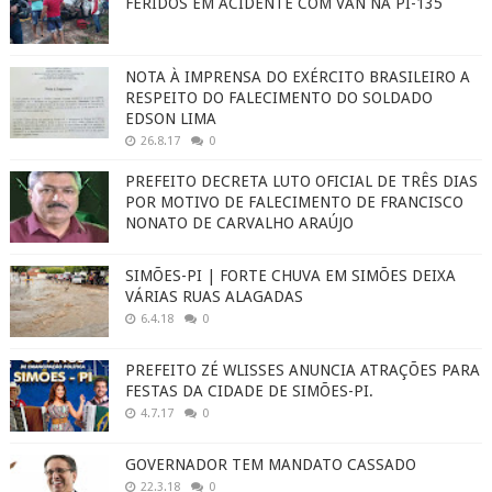
FERIDOS EM ACIDENTE COM VAN NA PI-135
NOTA À IMPRENSA DO EXÉRCITO BRASILEIRO A
RESPEITO DO FALECIMENTO DO SOLDADO
EDSON LIMA
26.8.17
0
PREFEITO DECRETA LUTO OFICIAL DE TRÊS DIAS
POR MOTIVO DE FALECIMENTO DE FRANCISCO
NONATO DE CARVALHO ARAÚJO
SIMÕES-PI | FORTE CHUVA EM SIMÕES DEIXA
VÁRIAS RUAS ALAGADAS
6.4.18
0
PREFEITO ZÉ WLISSES ANUNCIA ATRAÇÕES PARA
FESTAS DA CIDADE DE SIMÕES-PI.
4.7.17
0
GOVERNADOR TEM MANDATO CASSADO
22.3.18
0