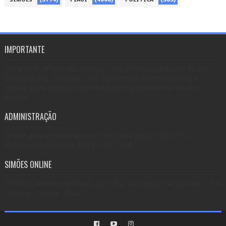
IMPORTANTE
Somente os artigos não assinados são de responsabilidade do Site
Simões Online. Os demais, não representam necessariamente a
opinião desta editoria e são de inteira responsabilidade de seus
autores.
ADMINISTRAÇÃO
Diretor geral e desenvolvedor: Elvis Vieira (89) 9-9987-7074 /
Redator: Aquino Vieira (89) 9-9971-1980.
SIMÕES ONLINE
Todos os direitos reservados 2021 Rua Luiz Aprígio de Carvalho - 780
- Centro - Simões - Piauí.