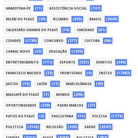
(11)
(107)
ARARIPINA-PE
ASSISTÊNCIA SOCIAL
(20)
(655)
(2645)
BELÉM DO PIAUÍ
BIZARRO
BRASIL
(10)
(61)
CALDEIRÃO GRANDE DO PIAUÍ
CARIDADE
(1730)
(377)
(66)
CIDADES
CONCURSO
CULTURA
(33)
(1255)
CURRAL NOVO
EDUCAÇÃO
(111)
(531)
(340)
ENTRETENIMENTO
ESPORTE
EVENTOS
(23)
(4)
(17683)
FRANCISCO MACEDO
FRONTEIRAS
INÍCIO
(15)
(17)
(50)
JAICÓS
LAZER
MARCOLÂNDIA
(1)
(290)
MASSAPÊ DO PIAUÍ
MUNDO
(229)
(27)
OPORTUNIDADES
PADRE MARCOS
(4)
(11)
(1774)
PATOS DO PIAUÍ
PAULISTANA
POLÍCIA
(3142)
(330)
(2547)
POLÍTICA
RELIGIÃO
SAÚDE
(3714)
(4068)
(383)
SIMÕES
PIAUÍ
POLITICA