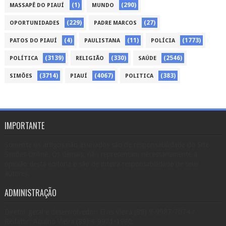
(1)
(290)
MASSAPÊ DO PIAUÍ
MUNDO
(229)
(27)
OPORTUNIDADES
PADRE MARCOS
(4)
(11)
(1773)
PATOS DO PIAUÍ
PAULISTANA
POLÍCIA
(3139)
(330)
(2546)
POLÍTICA
RELIGIÃO
SAÚDE
(3714)
(4067)
(383)
SIMÕES
PIAUÍ
POLITICA
IMPORTANTE
Somente os artigos não assinados são de responsabilidade do Site
Simões Online. Os demais, não representam necessariamente a
opinião desta editoria e são de inteira responsabilidade de seus
autores.
ADMINISTRAÇÃO
Diretor geral e desenvolvedor: Elvis Vieira (89) 9-9987-7074 /
Redator: Aquino Vieira (89) 9-9971-1980.