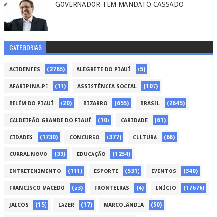
GOVERNADOR TEM MANDATO CASSADO
CATEGORIAS
(2765)
(5)
ACIDENTES
ALEGRETE DO PIAUÍ
(11)
(107)
ARARIPINA-PE
ASSISTÊNCIA SOCIAL
(20)
(655)
(2645)
BELÉM DO PIAUÍ
BIZARRO
BRASIL
(10)
(61)
CALDEIRÃO GRANDE DO PIAUÍ
CARIDADE
(1730)
(377)
(66)
CIDADES
CONCURSO
CULTURA
(33)
(1254)
CURRAL NOVO
EDUCAÇÃO
(111)
(531)
(340)
ENTRETENIMENTO
ESPORTE
EVENTOS
(23)
(4)
(17676)
FRANCISCO MACEDO
FRONTEIRAS
INÍCIO
(15)
(17)
(50)
JAICÓS
LAZER
MARCOLÂNDIA