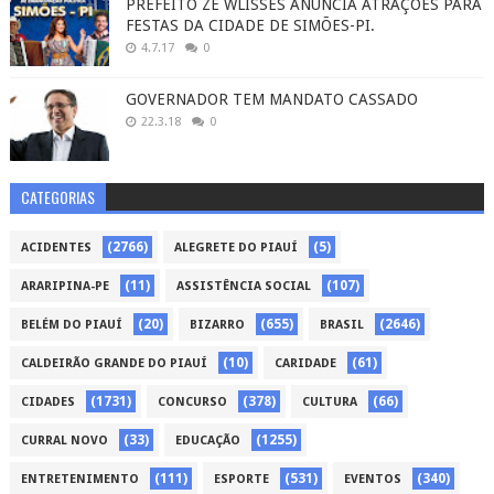
PREFEITO ZÉ WLISSES ANUNCIA ATRAÇÕES PARA
FESTAS DA CIDADE DE SIMÕES-PI.
4.7.17
0
GOVERNADOR TEM MANDATO CASSADO
22.3.18
0
CATEGORIAS
(2766)
(5)
ACIDENTES
ALEGRETE DO PIAUÍ
(11)
(107)
ARARIPINA-PE
ASSISTÊNCIA SOCIAL
(20)
(655)
(2646)
BELÉM DO PIAUÍ
BIZARRO
BRASIL
(10)
(61)
CALDEIRÃO GRANDE DO PIAUÍ
CARIDADE
(1731)
(378)
(66)
CIDADES
CONCURSO
CULTURA
(33)
(1255)
CURRAL NOVO
EDUCAÇÃO
(111)
(531)
(340)
ENTRETENIMENTO
ESPORTE
EVENTOS