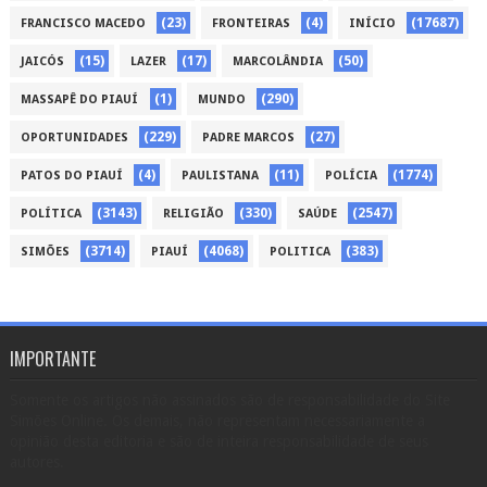
(23)
(4)
(17687)
FRANCISCO MACEDO
FRONTEIRAS
INÍCIO
(15)
(17)
(50)
JAICÓS
LAZER
MARCOLÂNDIA
(1)
(290)
MASSAPÊ DO PIAUÍ
MUNDO
(229)
(27)
OPORTUNIDADES
PADRE MARCOS
(4)
(11)
(1774)
PATOS DO PIAUÍ
PAULISTANA
POLÍCIA
(3143)
(330)
(2547)
POLÍTICA
RELIGIÃO
SAÚDE
(3714)
(4068)
(383)
SIMÕES
PIAUÍ
POLITICA
IMPORTANTE
Somente os artigos não assinados são de responsabilidade do Site
Simões Online. Os demais, não representam necessariamente a
opinião desta editoria e são de inteira responsabilidade de seus
autores.