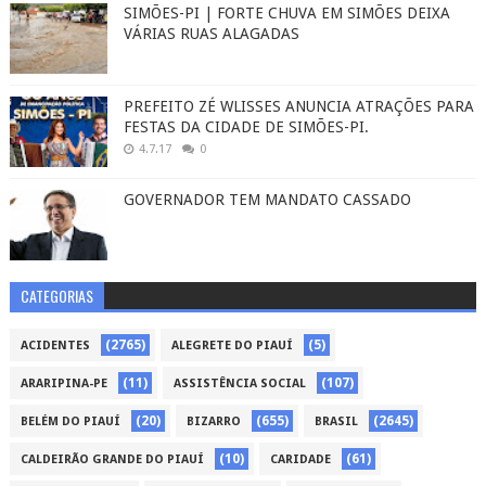
SIMÕES-PI | FORTE CHUVA EM SIMÕES DEIXA
VÁRIAS RUAS ALAGADAS
PREFEITO ZÉ WLISSES ANUNCIA ATRAÇÕES PARA
FESTAS DA CIDADE DE SIMÕES-PI.
4.7.17
0
GOVERNADOR TEM MANDATO CASSADO
CATEGORIAS
(2765)
(5)
ACIDENTES
ALEGRETE DO PIAUÍ
(11)
(107)
ARARIPINA-PE
ASSISTÊNCIA SOCIAL
(20)
(655)
(2645)
BELÉM DO PIAUÍ
BIZARRO
BRASIL
(10)
(61)
CALDEIRÃO GRANDE DO PIAUÍ
CARIDADE