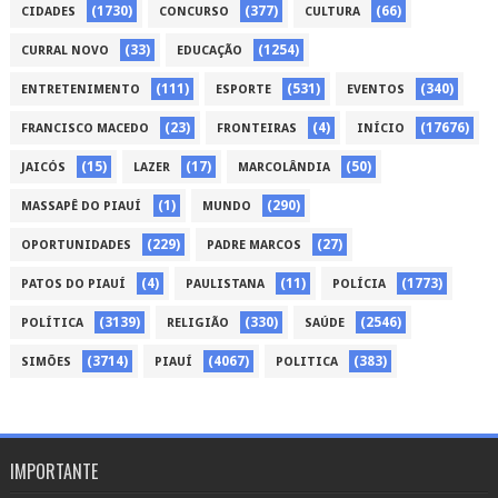
(1730)
(377)
(66)
CIDADES
CONCURSO
CULTURA
(33)
(1254)
CURRAL NOVO
EDUCAÇÃO
(111)
(531)
(340)
ENTRETENIMENTO
ESPORTE
EVENTOS
(23)
(4)
(17676)
FRANCISCO MACEDO
FRONTEIRAS
INÍCIO
(15)
(17)
(50)
JAICÓS
LAZER
MARCOLÂNDIA
(1)
(290)
MASSAPÊ DO PIAUÍ
MUNDO
(229)
(27)
OPORTUNIDADES
PADRE MARCOS
(4)
(11)
(1773)
PATOS DO PIAUÍ
PAULISTANA
POLÍCIA
(3139)
(330)
(2546)
POLÍTICA
RELIGIÃO
SAÚDE
(3714)
(4067)
(383)
SIMÕES
PIAUÍ
POLITICA
IMPORTANTE