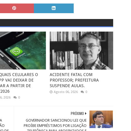
 QUAIS CELULARES O
ACIDENTE FATAL COM
P VAI DEIXAR DE
PROFESSOR; PREFEITURA
AR A PARTIR DE
SUSPENDE AULAS.
2026
Agosto 06, 2026
0
6, 2026
0
PRÓXIMO
RA
GOVERNADOR SANCIONOU LEI QUE
ÇÃO
PROÍBE EMPRÉSTIMOS POR LIGAÇÃO
NO DE
TELEFÔNICA PARA APOSENTADOS E