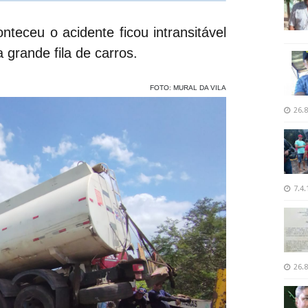
teceu o acidente ficou intransitável
grande fila de carros.
FOTO: MURAL DA VILA
26.8
7.4.
26.8