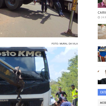
CARV
24.9
FOTO: MURAL DA VILA
CAT
ACI