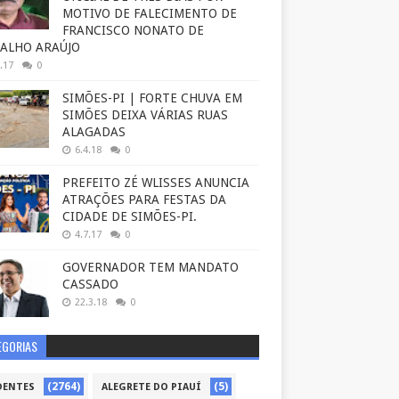
MOTIVO DE FALECIMENTO DE
FRANCISCO NONATO DE
ALHO ARAÚJO
.17
0
SIMÕES-PI | FORTE CHUVA EM
SIMÕES DEIXA VÁRIAS RUAS
ALAGADAS
6.4.18
0
PREFEITO ZÉ WLISSES ANUNCIA
ATRAÇÕES PARA FESTAS DA
CIDADE DE SIMÕES-PI.
4.7.17
0
GOVERNADOR TEM MANDATO
CASSADO
22.3.18
0
EGORIAS
(2764)
(5)
DENTES
ALEGRETE DO PIAUÍ