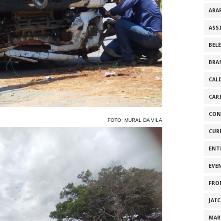
ARA
ASS
BEL
BRA
CAL
CAR
CON
FOTO: MURAL DA VILA
CUR
ENT
EVE
FRO
JAI
MAR