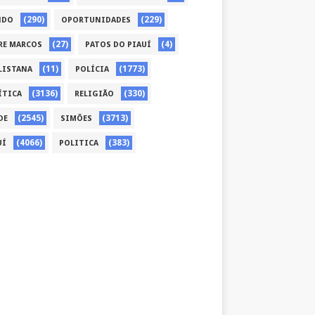
(290)
(229)
NDO
OPORTUNIDADES
(27)
(4)
RE MARCOS
PATOS DO PIAUÍ
(11)
(1773)
LISTANA
POLÍCIA
(3136)
(330)
ÍTICA
RELIGIÃO
(2545)
(3713)
DE
SIMÕES
(4066)
(383)
UÍ
POLITICA