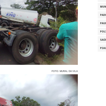
MU
PAD
PAU
POL
SAÚ
PIA
FOTO: MURAL DA VILA