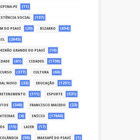
(11)
RIPINA-PE
(107)
ISTÊNCIA SOCIAL
(20)
(654)
ÉM DO PIAUÍ
BIZARRO
(2645)
SIL
(10)
DEIRÃO GRANDE DO PIAUÍ
(61)
(1730)
IDADE
CIDADES
(377)
(66)
CURSO
CULTURA
(33)
(1251)
RAL NOVO
EDUCAÇÃO
(111)
(531)
RETENIMENTO
ESPORTE
(340)
(23)
NTOS
FRANCISCO MACEDO
(4)
(17668)
NTEIRAS
INÍCIO
(15)
(17)
CÓS
LAZER
(50)
(1)
COLÂNDIA
MASSAPÊ DO PIAUÍ