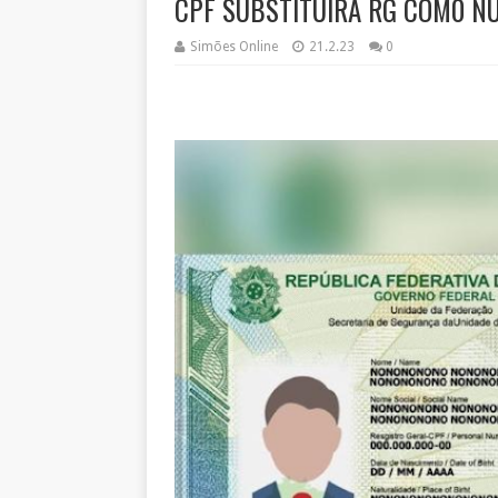
CPF SUBSTITUIRÁ RG COM0 NÚ
Simões Online
21.2.23
0