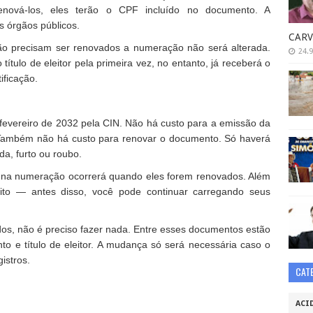
nová-los, eles terão o CPF incluído no documento. A
s órgãos públicos.
CARV
o precisam ser renovados a numeração não será alterada.
24.9
 título de eleitor pela primeira vez, no entanto, já receberá o
ificação.
 fevereiro de 2032 pela CIN. Não há custo para a emissão da
e. Também não há custo para renovar o documento. Só haverá
da, furto ou roubo.
na numeração ocorrerá quando eles forem renovados. Além
ito — antes disso, você pode continuar carregando seus
s, não é preciso fazer nada. Entre esses documentos estão
to e título de eleitor. A mudança só será necessária caso o
istros.
CAT
ACI