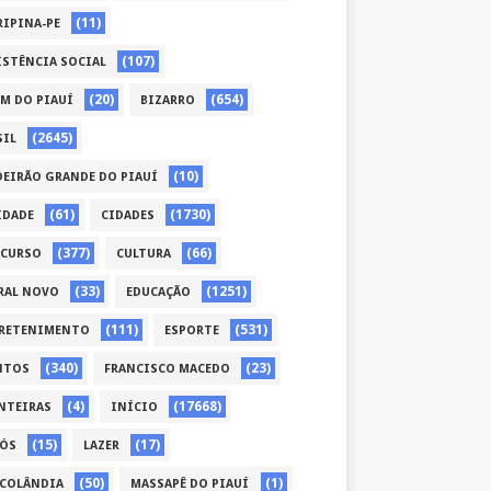
(11)
RIPINA-PE
(107)
ISTÊNCIA SOCIAL
(20)
(654)
ÉM DO PIAUÍ
BIZARRO
(2645)
SIL
(10)
DEIRÃO GRANDE DO PIAUÍ
(61)
(1730)
IDADE
CIDADES
(377)
(66)
CURSO
CULTURA
(33)
(1251)
RAL NOVO
EDUCAÇÃO
(111)
(531)
RETENIMENTO
ESPORTE
(340)
(23)
NTOS
FRANCISCO MACEDO
(4)
(17668)
NTEIRAS
INÍCIO
(15)
(17)
CÓS
LAZER
(50)
(1)
COLÂNDIA
MASSAPÊ DO PIAUÍ