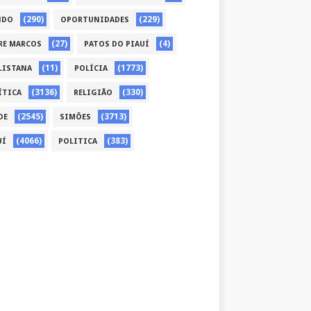
(290)
(229)
NDO
OPORTUNIDADES
(27)
(4)
RE MARCOS
PATOS DO PIAUÍ
(11)
(1773)
LISTANA
POLÍCIA
(3136)
(330)
ÍTICA
RELIGIÃO
(2545)
(3713)
DE
SIMÕES
(4066)
(383)
UÍ
POLITICA