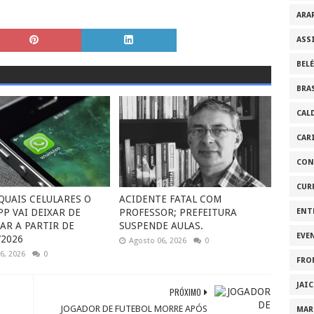
ARA
ASS
BEL
BRA
CAL
CAR
CON
CUR
 QUAIS CELULARES O
ACIDENTE FATAL COM
P VAI DEIXAR DE
PROFESSOR; PREFEITURA
ENT
AR A PARTIR DE
SUSPENDE AULAS.
EVE
2026
Agosto 06, 2026
0
6, 2026
0
FRO
JAI
PRÓXIMO
JOGADOR DE FUTEBOL MORRE APÓS
MAR