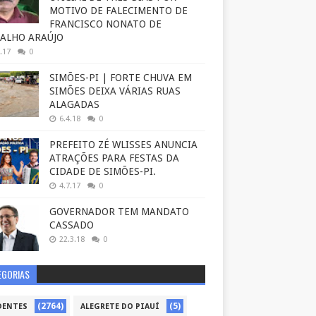
MOTIVO DE FALECIMENTO DE
FRANCISCO NONATO DE
ALHO ARAÚJO
.17
0
SIMÕES-PI | FORTE CHUVA EM
SIMÕES DEIXA VÁRIAS RUAS
ALAGADAS
6.4.18
0
PREFEITO ZÉ WLISSES ANUNCIA
ATRAÇÕES PARA FESTAS DA
CIDADE DE SIMÕES-PI.
4.7.17
0
GOVERNADOR TEM MANDATO
CASSADO
22.3.18
0
EGORIAS
(2764)
(5)
DENTES
ALEGRETE DO PIAUÍ