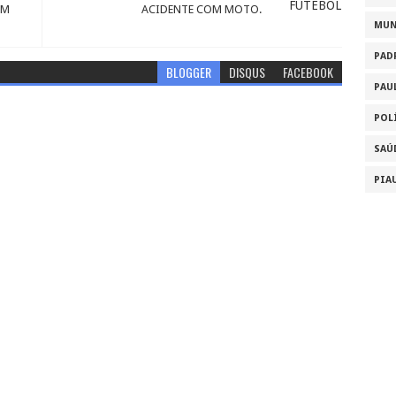
EM
ACIDENTE COM MOTO.
MU
PAD
BLOGGER
DISQUS
FACEBOOK
PAU
POL
SAÚ
PIA