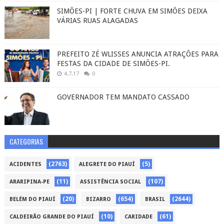
SIMÕES-PI | FORTE CHUVA EM SIMÕES DEIXA
VÁRIAS RUAS ALAGADAS
PREFEITO ZÉ WLISSES ANUNCIA ATRAÇÕES PARA
FESTAS DA CIDADE DE SIMÕES-PI.
4.7.17
0
GOVERNADOR TEM MANDATO CASSADO
CATEGORIAS
(2763)
(5)
ACIDENTES
ALEGRETE DO PIAUÍ
(11)
(107)
ARARIPINA-PE
ASSISTÊNCIA SOCIAL
(20)
(654)
(2644)
BELÉM DO PIAUÍ
BIZARRO
BRASIL
(10)
(61)
CALDEIRÃO GRANDE DO PIAUÍ
CARIDADE