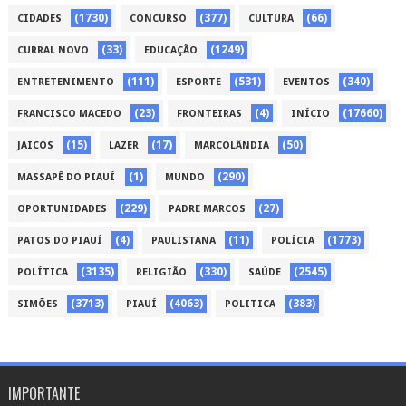
(1730)
(377)
(66)
CIDADES
CONCURSO
CULTURA
(33)
(1249)
CURRAL NOVO
EDUCAÇÃO
(111)
(531)
(340)
ENTRETENIMENTO
ESPORTE
EVENTOS
(23)
(4)
(17660)
FRANCISCO MACEDO
FRONTEIRAS
INÍCIO
(15)
(17)
(50)
JAICÓS
LAZER
MARCOLÂNDIA
(1)
(290)
MASSAPÊ DO PIAUÍ
MUNDO
(229)
(27)
OPORTUNIDADES
PADRE MARCOS
(4)
(11)
(1773)
PATOS DO PIAUÍ
PAULISTANA
POLÍCIA
(3135)
(330)
(2545)
POLÍTICA
RELIGIÃO
SAÚDE
(3713)
(4063)
(383)
SIMÕES
PIAUÍ
POLITICA
IMPORTANTE