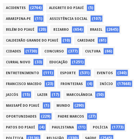
(2764)
(5)
ACIDENTES
ALEGRETE DO PIAUÍ
(11)
(107)
ARARIPINA-PE
ASSISTÊNCIA SOCIAL
(20)
(654)
(2645)
BELÉM DO PIAUÍ
BIZARRO
BRASIL
(10)
(61)
CALDEIRÃO GRANDE DO PIAUÍ
CARIDADE
(1730)
(377)
(66)
CIDADES
CONCURSO
CULTURA
(33)
(1251)
CURRAL NOVO
EDUCAÇÃO
(111)
(531)
(340)
ENTRETENIMENTO
ESPORTE
EVENTOS
(23)
(4)
(17668)
FRANCISCO MACEDO
FRONTEIRAS
INÍCIO
(15)
(17)
(50)
JAICÓS
LAZER
MARCOLÂNDIA
(1)
(290)
MASSAPÊ DO PIAUÍ
MUNDO
(229)
(27)
OPORTUNIDADES
PADRE MARCOS
(4)
(11)
(1773)
PATOS DO PIAUÍ
PAULISTANA
POLÍCIA
(3136)
(330)
(2545)
POLÍTICA
RELIGIÃO
SAÚDE