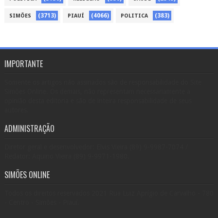
(3713)
(4066)
(383)
SIMÕES
PIAUÍ
POLITICA
IMPORTANTE
Somente os artigos não assinados são de responsabilidade do Site
Simões Online. Os demais, não representam necessariamente a
opinião desta editoria e são de inteira responsabilidade de seus
autores.
ADMINISTRAÇÃO
Diretor geral e desenvolvedor: Elvis Vieira (89) 9-9987-7074 /
Redator: Aquino Vieira (89) 9-9971-1980.
SIMÕES ONLINE
Todos os direitos reservados 2021 Rua Luiz Aprígio de Carvalho - 780
- Centro - Simões - Piauí.