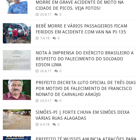
MORRE EM GRAVE ACIDENTE DE MOTO NA
CIDADE DE PICOS. VEJA FOTOS!
26.8.17
0
BEBÊ MORRE E VÁRIOS PASSAGEIROS FICAM
FERIDOS EM ACIDENTE COM VAN NA PI-135
7.4.18
0
NOTA À IMPRENSA DO EXÉRCITO BRASILEIRO A
RESPEITO DO FALECIMENTO DO SOLDADO
EDSON LIMA
26.8.17
0
PREFEITO DECRETA LUTO OFICIAL DE TRÊS DIAS
POR MOTIVO DE FALECIMENTO DE FRANCISCO
NONATO DE CARVALHO ARAÚJO
24.9.17
0
SIMÕES-PI | FORTE CHUVA EM SIMÕES DEIXA
VÁRIAS RUAS ALAGADAS
6.4.18
0
PREFEITO ZÉ WLISSES ANUNCIA ATRAÇÕES PARA