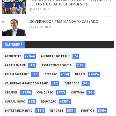
FESTAS DA CIDADE DE SIMÕES-PI.
4.7.17
0
GOVERNADOR TEM MANDATO CASSADO
22.3.18
0
CATEGORIAS
(2764)
(5)
ACIDENTES
ALEGRETE DO PIAUÍ
(11)
(107)
ARARIPINA-PE
ASSISTÊNCIA SOCIAL
(20)
(654)
(2645)
BELÉM DO PIAUÍ
BIZARRO
BRASIL
(10)
(61)
CALDEIRÃO GRANDE DO PIAUÍ
CARIDADE
(1730)
(377)
(66)
CIDADES
CONCURSO
CULTURA
(33)
(1251)
CURRAL NOVO
EDUCAÇÃO
(111)
(531)
(340)
ENTRETENIMENTO
ESPORTE
EVENTOS