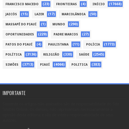
(23)
(4)
(17668)
FRANCISCO MACEDO
FRONTEIRAS
INÍCIO
(15)
(17)
(50)
JAICÓS
LAZER
MARCOLÂNDIA
(1)
(290)
MASSAPÊ DO PIAUÍ
MUNDO
(229)
(27)
OPORTUNIDADES
PADRE MARCOS
(4)
(11)
(1773)
PATOS DO PIAUÍ
PAULISTANA
POLÍCIA
(3136)
(330)
(2545)
POLÍTICA
RELIGIÃO
SAÚDE
(3713)
(4066)
(383)
SIMÕES
PIAUÍ
POLITICA
IMPORTANTE
Somente os artigos não assinados são de responsabilidade do Site
Simões Online. Os demais, não representam necessariamente a
opinião desta editoria e são de inteira responsabilidade de seus
autores.