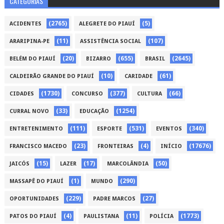
CATEGORIAS
(2765)
(5)
ACIDENTES
ALEGRETE DO PIAUÍ
(11)
(107)
ARARIPINA-PE
ASSISTÊNCIA SOCIAL
(20)
(655)
(2645)
BELÉM DO PIAUÍ
BIZARRO
BRASIL
(10)
(61)
CALDEIRÃO GRANDE DO PIAUÍ
CARIDADE
(1730)
(377)
(66)
CIDADES
CONCURSO
CULTURA
(33)
(1254)
CURRAL NOVO
EDUCAÇÃO
(111)
(531)
(340)
ENTRETENIMENTO
ESPORTE
EVENTOS
(23)
(4)
(17676)
FRANCISCO MACEDO
FRONTEIRAS
INÍCIO
(15)
(17)
(50)
JAICÓS
LAZER
MARCOLÂNDIA
(1)
(290)
MASSAPÊ DO PIAUÍ
MUNDO
(229)
(27)
OPORTUNIDADES
PADRE MARCOS
(4)
(11)
(1773)
PATOS DO PIAUÍ
PAULISTANA
POLÍCIA