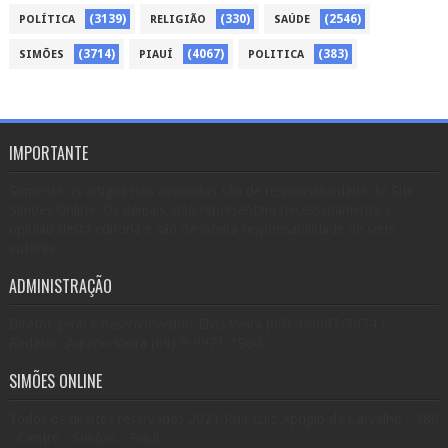
(3139)
(330)
(2546)
POLÍTICA
RELIGIÃO
SAÚDE
(3714)
(4067)
(383)
SIMÕES
PIAUÍ
POLITICA
IMPORTANTE
Somente os artigos não assinados são de responsabilidade do Site
Simões Online. Os demais, não representam necessariamente a
opinião desta editoria e são de inteira responsabilidade de seus
autores.
ADMINISTRAÇÃO
Diretor geral e desenvolvedor: Elvis Vieira (89) 9-9987-7074 /
Redator: Aquino Vieira (89) 9-9971-1980.
SIMÕES ONLINE
Todos os direitos reservados 2021 Rua Luiz Aprígio de Carvalho - 780
- Centro - Simões - Piauí.