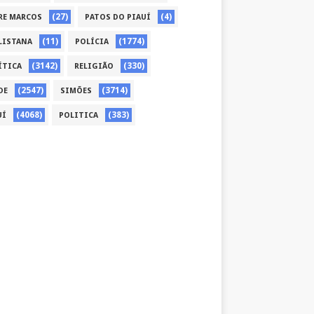
(27)
(4)
RE MARCOS
PATOS DO PIAUÍ
(11)
(1774)
LISTANA
POLÍCIA
(3142)
(330)
ÍTICA
RELIGIÃO
(2547)
(3714)
DE
SIMÕES
(4068)
(383)
UÍ
POLITICA