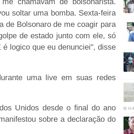
o me chamavam de bolsonarista.
u soltar uma bomba. Sexta-feira
iva de Bolsonaro de me coagir para
olpe de estado junto com ele, só
 é logico que eu denunciei", disse
durante uma live em suas redes
dos Unidos desde o final do ano
26.8
manifestou sobre a declaração do