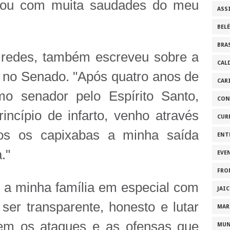
stou com muita saudades do meu
ASS
BEL
BRA
 redes, também escreveu sobre a
CAL
 no Senado. "Após quatro anos de
CAR
mo senador pelo Espírito Santo,
CON
ncípio de infarto, venho através
CUR
dos os capixabas a minha saída
ENT
."
EVE
FRO
 a minha família em especial com
JAI
 ser transparente, honesto e lutar
MAR
sem os ataques e as ofensas que
MU