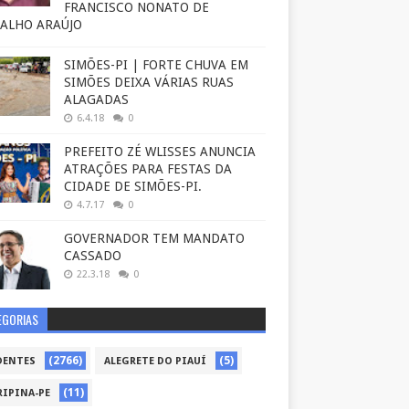
FRANCISCO NONATO DE
ALHO ARAÚJO
SIMÕES-PI | FORTE CHUVA EM
SIMÕES DEIXA VÁRIAS RUAS
ALAGADAS
6.4.18
0
PREFEITO ZÉ WLISSES ANUNCIA
ATRAÇÕES PARA FESTAS DA
CIDADE DE SIMÕES-PI.
4.7.17
0
GOVERNADOR TEM MANDATO
CASSADO
22.3.18
0
EGORIAS
(2766)
(5)
DENTES
ALEGRETE DO PIAUÍ
(11)
RIPINA-PE