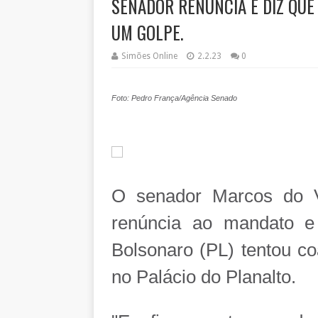
SENADOR RENUNCIA E DIZ QUE
UM GOLPE.
Simões Online
2.2.23
0
Foto: Pedro França/Agência Senado
O senador Marcos do V
renúncia ao mandato e 
Bolsonaro (PL) tentou co
no Palácio do Planalto.