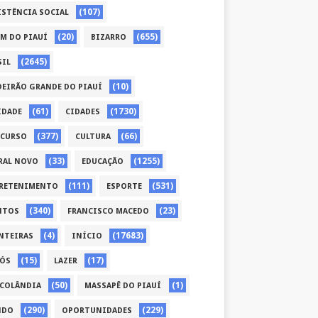
(107)
ISTÊNCIA SOCIAL
(20)
(655)
ÉM DO PIAUÍ
BIZARRO
(2645)
SIL
(10)
DEIRÃO GRANDE DO PIAUÍ
(61)
(1730)
IDADE
CIDADES
(377)
(66)
CURSO
CULTURA
(33)
(1255)
RAL NOVO
EDUCAÇÃO
(111)
(531)
RETENIMENTO
ESPORTE
(340)
(23)
NTOS
FRANCISCO MACEDO
(4)
(17683)
NTEIRAS
INÍCIO
(15)
(17)
CÓS
LAZER
(50)
(1)
COLÂNDIA
MASSAPÊ DO PIAUÍ
(290)
(229)
NDO
OPORTUNIDADES