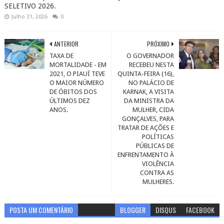
SELETIVO 2026.
Julho 31, 2026
0
ANTERIOR
PRÓXIMO
TAXA DE
O GOVERNADOR
MORTALIDADE - EM
RECEBEU NESTA
2021, O PIAUÍ TEVE
QUINTA-FEIRA (16),
O MAIOR NÚMERO
NO PALÁCIO DE
DE ÓBITOS DOS
KARNAK, A VISITA
ÚLTIMOS DEZ
DA MINISTRA DA
ANOS.
MULHER, CIDA
GONÇALVES, PARA
TRATAR DE AÇÕES E
POLÍTICAS
PÚBLICAS DE
ENFRENTAMENTO À
VIOLÊNCIA
CONTRA AS
MULHERES.
POSTA UM COMENTÁRIO
BLOGGER
DISQUS
FACEBOOK