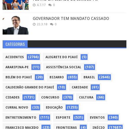
4.7.17
0
GOVERNADOR TEM MANDATO CASSADO
22.3.18
0
CATEGORIAS
(2766)
(5)
ACIDENTES
ALEGRETE DO PIAUÍ
(11)
(107)
ARARIPINA-PE
ASSISTÊNCIA SOCIAL
(20)
(655)
(2646)
BELÉM DO PIAUÍ
BIZARRO
BRASIL
(10)
(61)
CALDEIRÃO GRANDE DO PIAUÍ
CARIDADE
(1731)
(378)
(66)
CIDADES
CONCURSO
CULTURA
(33)
(1255)
CURRAL NOVO
EDUCAÇÃO
(111)
(531)
(340)
ENTRETENIMENTO
ESPORTE
EVENTOS
(23)
(4)
(17687)
FRANCISCO MACEDO
FRONTEIRAS
INÍCIO