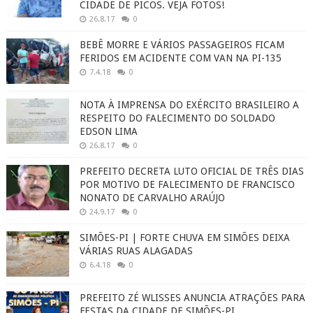
CIDADE DE PICOS. VEJA FOTOS!
26.8.17
0
BEBÊ MORRE E VÁRIOS PASSAGEIROS FICAM
FERIDOS EM ACIDENTE COM VAN NA PI-135
7.4.18
0
NOTA À IMPRENSA DO EXÉRCITO BRASILEIRO A
RESPEITO DO FALECIMENTO DO SOLDADO
EDSON LIMA
26.8.17
0
PREFEITO DECRETA LUTO OFICIAL DE TRÊS DIAS
POR MOTIVO DE FALECIMENTO DE FRANCISCO
NONATO DE CARVALHO ARAÚJO
24.9.17
0
SIMÕES-PI | FORTE CHUVA EM SIMÕES DEIXA
VÁRIAS RUAS ALAGADAS
6.4.18
0
PREFEITO ZÉ WLISSES ANUNCIA ATRAÇÕES PARA
FESTAS DA CIDADE DE SIMÕES-PI.