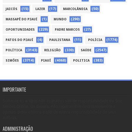
(15)
(17)
(50)
JAICÓS
LAZER
MARCOLÂNDIA
(1)
(290)
MASSAPÊ DO PIAUÍ
MUNDO
(229)
(27)
OPORTUNIDADES
PADRE MARCOS
(4)
(11)
(1774)
PATOS DO PIAUÍ
PAULISTANA
POLÍCIA
(3143)
(330)
(2547)
POLÍTICA
RELIGIÃO
SAÚDE
(3714)
(4068)
(383)
SIMÕES
PIAUÍ
POLITICA
IMPORTANTE
Somente os artigos não assinados são de responsabilidade do Site
Simões Online. Os demais, não representam necessariamente a
opinião desta editoria e são de inteira responsabilidade de seus
autores.
ADMINISTRAÇÃO