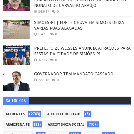
NONATO DE CARVALHO ARAÚJO
24.9.17
0
SIMÕES-PI | FORTE CHUVA EM SIMÕES DEIXA
VÁRIAS RUAS ALAGADAS
6.4.18
0
PREFEITO ZÉ WLISSES ANUNCIA ATRAÇÕES PARA
FESTAS DA CIDADE DE SIMÕES-PI.
4.7.17
0
GOVERNADOR TEM MANDATO CASSADO
22.3.18
0
CATEGORIAS
(2763)
(5)
ACIDENTES
ALEGRETE DO PIAUÍ
(11)
(107)
ARARIPINA-PE
ASSISTÊNCIA SOCIAL