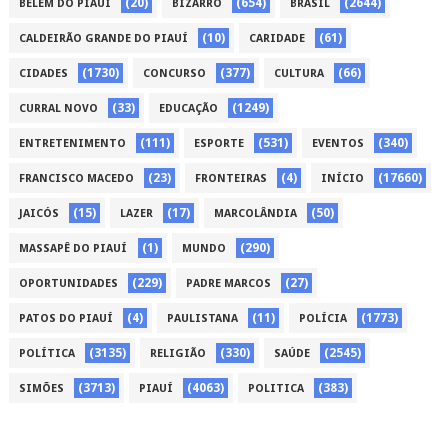
(20)
(654)
(2644)
BELÉM DO PIAUÍ
BIZARRO
BRASIL
(10)
(61)
CALDEIRÃO GRANDE DO PIAUÍ
CARIDADE
(1730)
(377)
(66)
CIDADES
CONCURSO
CULTURA
(33)
(1249)
CURRAL NOVO
EDUCAÇÃO
(111)
(531)
(340)
ENTRETENIMENTO
ESPORTE
EVENTOS
(23)
(4)
(17660)
FRANCISCO MACEDO
FRONTEIRAS
INÍCIO
(15)
(17)
(50)
JAICÓS
LAZER
MARCOLÂNDIA
(1)
(290)
MASSAPÊ DO PIAUÍ
MUNDO
(229)
(27)
OPORTUNIDADES
PADRE MARCOS
(4)
(11)
(1773)
PATOS DO PIAUÍ
PAULISTANA
POLÍCIA
(3135)
(330)
(2545)
POLÍTICA
RELIGIÃO
SAÚDE
(3713)
(4063)
(383)
SIMÕES
PIAUÍ
POLITICA