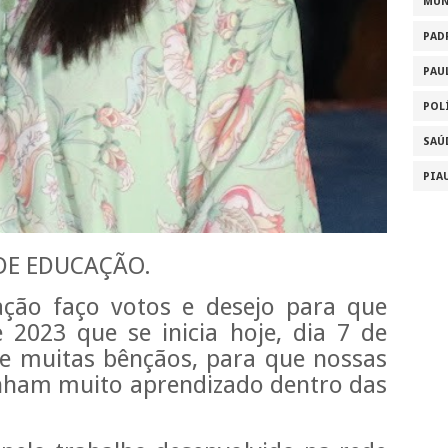
MU
PAD
PAU
POL
SAÚ
PIA
 DE EDUCAÇÃO.
ção faço votos e desejo para que
 2023 que se inicia hoje, dia 7 de
z e muitas bênçãos, para que nossas
enham muito aprendizado dentro das