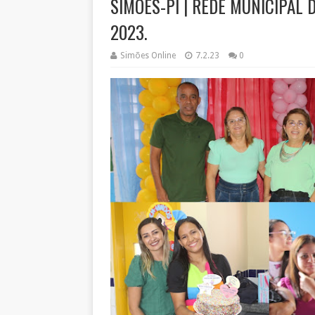
SIMÕES-PI | REDE MUNICIPAL D
2023.
Simões Online
7.2.23
0