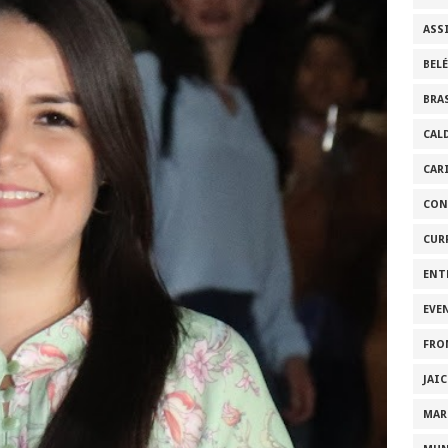
ASS
BEL
BRA
CAL
CAR
CON
CUR
ENT
EVE
FRO
JAI
MAR