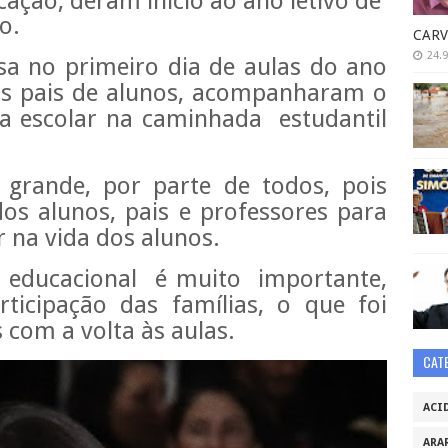
cação, deram início ao ano letivo de
o.
CARV
24.9
sa no primeiro dia de aulas do ano
s pais de alunos, acompanharam o
da escolar na caminhada estudantil
grande, por parte de todos, pois
dos alunos, pais e professores para
r na vida dos alunos.
educacional é muito importante,
ticipação das famílias, o que foi
 com a volta às aulas.
CAT
ACI
ARA