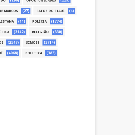
(290)
(229)
NDO
OPORTUNIDADES
(27)
(4)
RE MARCOS
PATOS DO PIAUÍ
(11)
(1774)
LISTANA
POLÍCIA
(3142)
(330)
ÍTICA
RELIGIÃO
(2547)
(3714)
DE
SIMÕES
(4068)
(383)
UÍ
POLITICA