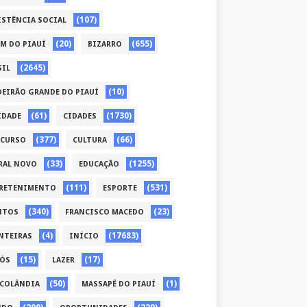
(107)
ISTÊNCIA SOCIAL
(20)
(655)
ÉM DO PIAUÍ
BIZARRO
(2645)
SIL
(10)
DEIRÃO GRANDE DO PIAUÍ
(61)
(1730)
IDADE
CIDADES
(377)
(66)
CURSO
CULTURA
(33)
(1255)
RAL NOVO
EDUCAÇÃO
(111)
(531)
RETENIMENTO
ESPORTE
(340)
(23)
NTOS
FRANCISCO MACEDO
(4)
(17683)
NTEIRAS
INÍCIO
(15)
(17)
CÓS
LAZER
(50)
(1)
COLÂNDIA
MASSAPÊ DO PIAUÍ