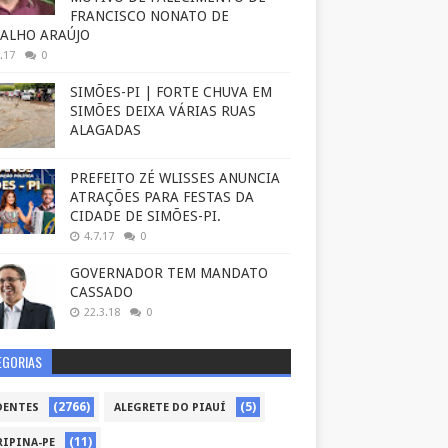
FRANCISCO NONATO DE
ALHO ARAÚJO
.17
0
SIMÕES-PI | FORTE CHUVA EM
SIMÕES DEIXA VÁRIAS RUAS
ALAGADAS
PREFEITO ZÉ WLISSES ANUNCIA
ATRAÇÕES PARA FESTAS DA
CIDADE DE SIMÕES-PI.
4.7.17
0
GOVERNADOR TEM MANDATO
CASSADO
22.3.18
0
EGORIAS
(2766)
(5)
DENTES
ALEGRETE DO PIAUÍ
(11)
RIPINA-PE