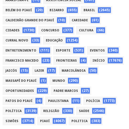
(11)
(107)
ARARIPINA-PE
ASSISTÊNCIA SOCIAL
(20)
(655)
(2645)
BELÉM DO PIAUÍ
BIZARRO
BRASIL
(10)
(61)
CALDEIRÃO GRANDE DO PIAUÍ
CARIDADE
(1730)
(377)
(66)
CIDADES
CONCURSO
CULTURA
(33)
(1254)
CURRAL NOVO
EDUCAÇÃO
(111)
(531)
(340)
ENTRETENIMENTO
ESPORTE
EVENTOS
(23)
(4)
(17676)
FRANCISCO MACEDO
FRONTEIRAS
INÍCIO
(15)
(17)
(50)
JAICÓS
LAZER
MARCOLÂNDIA
(1)
(290)
MASSAPÊ DO PIAUÍ
MUNDO
(229)
(27)
OPORTUNIDADES
PADRE MARCOS
(4)
(11)
(1773)
PATOS DO PIAUÍ
PAULISTANA
POLÍCIA
(3139)
(330)
(2546)
POLÍTICA
RELIGIÃO
SAÚDE
(3714)
(4067)
(383)
SIMÕES
PIAUÍ
POLITICA