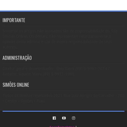
IMPORTANTE
Somente os artigos não assinados são de responsabilidade do Site
Simões Online. Os demais, não representam necessariamente a
opinião desta editoria e são de inteira responsabilidade de seus
autores.
ADMINISTRAÇÃO
Diretor geral e desenvolvedor: Elvis Vieira (89) 9-9987-7074 /
Redator: Aquino Vieira (89) 9-9971-1980.
SIMÕES ONLINE
Todos os direitos reservados 2021 Rua Luiz Aprígio de Carvalho - 780
- Centro - Simões - Piauí.