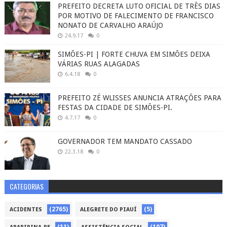
PREFEITO DECRETA LUTO OFICIAL DE TRÊS DIAS
POR MOTIVO DE FALECIMENTO DE FRANCISCO
NONATO DE CARVALHO ARAÚJO
24.9.17
0
SIMÕES-PI | FORTE CHUVA EM SIMÕES DEIXA
VÁRIAS RUAS ALAGADAS
6.4.18
0
PREFEITO ZÉ WLISSES ANUNCIA ATRAÇÕES PARA
FESTAS DA CIDADE DE SIMÕES-PI.
4.7.17
0
GOVERNADOR TEM MANDATO CASSADO
22.3.18
0
CATEGORIAS
(2765)
(5)
ACIDENTES
ALEGRETE DO PIAUÍ