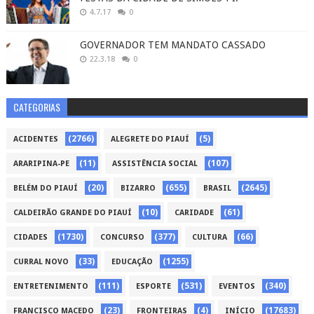
4.7.17
0
GOVERNADOR TEM MANDATO CASSADO
22.3.18
0
CATEGORIAS
(2766)
(5)
ACIDENTES
ALEGRETE DO PIAUÍ
(11)
(107)
ARARIPINA-PE
ASSISTÊNCIA SOCIAL
(20)
(655)
(2645)
BELÉM DO PIAUÍ
BIZARRO
BRASIL
(10)
(61)
CALDEIRÃO GRANDE DO PIAUÍ
CARIDADE
(1730)
(377)
(66)
CIDADES
CONCURSO
CULTURA
(33)
(1255)
CURRAL NOVO
EDUCAÇÃO
(111)
(531)
(340)
ENTRETENIMENTO
ESPORTE
EVENTOS
(23)
(4)
(17683)
FRANCISCO MACEDO
FRONTEIRAS
INÍCIO