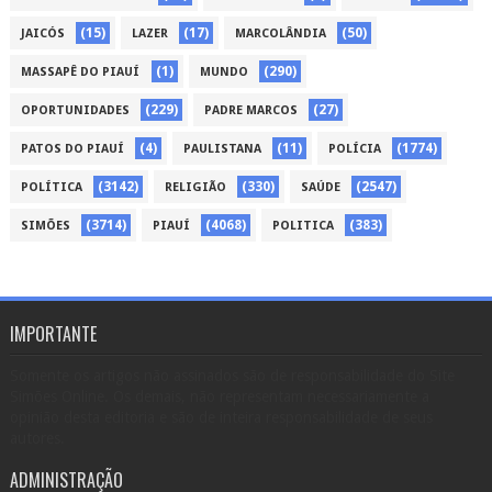
(15)
(17)
(50)
JAICÓS
LAZER
MARCOLÂNDIA
(1)
(290)
MASSAPÊ DO PIAUÍ
MUNDO
(229)
(27)
OPORTUNIDADES
PADRE MARCOS
(4)
(11)
(1774)
PATOS DO PIAUÍ
PAULISTANA
POLÍCIA
(3142)
(330)
(2547)
POLÍTICA
RELIGIÃO
SAÚDE
(3714)
(4068)
(383)
SIMÕES
PIAUÍ
POLITICA
IMPORTANTE
Somente os artigos não assinados são de responsabilidade do Site
Simões Online. Os demais, não representam necessariamente a
opinião desta editoria e são de inteira responsabilidade de seus
autores.
ADMINISTRAÇÃO