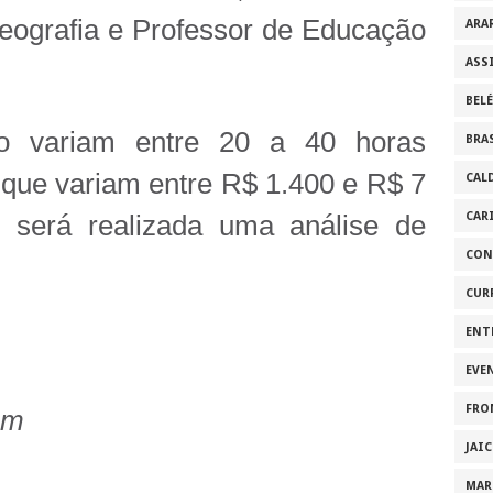
eografia e Professor de Educação
ARA
ASS
BEL
ho variam entre 20 a 40 horas
BRA
que variam entre R$ 1.400 e R$ 7
CAL
CAR
s será realizada uma análise de
CON
CUR
ENT
EVE
FRO
om
JAI
MAR