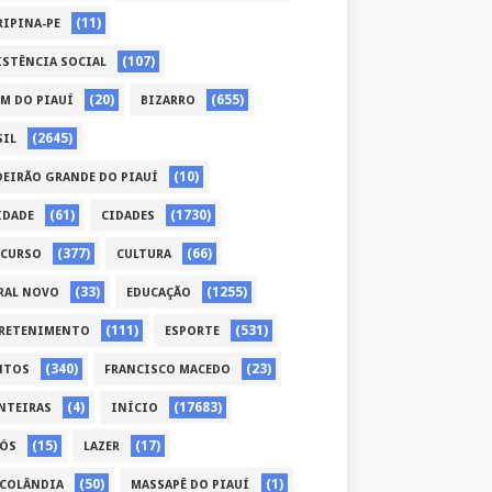
(11)
RIPINA-PE
(107)
ISTÊNCIA SOCIAL
(20)
(655)
ÉM DO PIAUÍ
BIZARRO
(2645)
SIL
(10)
DEIRÃO GRANDE DO PIAUÍ
(61)
(1730)
IDADE
CIDADES
(377)
(66)
CURSO
CULTURA
(33)
(1255)
RAL NOVO
EDUCAÇÃO
(111)
(531)
RETENIMENTO
ESPORTE
(340)
(23)
NTOS
FRANCISCO MACEDO
(4)
(17683)
NTEIRAS
INÍCIO
(15)
(17)
CÓS
LAZER
(50)
(1)
COLÂNDIA
MASSAPÊ DO PIAUÍ