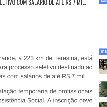
ETIVO COM SALÁRIO DE ATÉ R$ 7 MIL.
FAC
NOTÍ
rande, a 223 km de Teresina, está
ara processo seletivo destinado ao
s com salários de até R$ 7 mil.
atação temporária de profissionais
istência Social. A inscrição deve