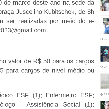
10 de março deste ano na sede da
 praça Juscelino Kubitschek, de 8h
m ser realizadas por meio do e-
o2023@gmail.com.
26.8
 no valor de R$ 50 para os cargos
7.4.
25 para cargos de nível médio ou
dico ESF (1); Enfermeiro ESF;
26.8
ólogo - Assistência Social (1);