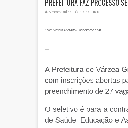
PREFEITURA FAZ PROCESSO SEL
Simões Online
3.3.23
0
Foto: Renato Andrade/Cidadeverde.com
A Prefeitura de Várzea G
com inscrições abertas p
preenchimento de 27 vaga
O seletivo é para a contr
de Saúde, Educação e Ass