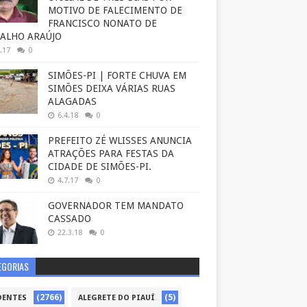
MOTIVO DE FALECIMENTO DE
FRANCISCO NONATO DE
ALHO ARAÚJO
.17
0
SIMÕES-PI | FORTE CHUVA EM
SIMÕES DEIXA VÁRIAS RUAS
ALAGADAS
6.4.18
0
PREFEITO ZÉ WLISSES ANUNCIA
ATRAÇÕES PARA FESTAS DA
CIDADE DE SIMÕES-PI.
4.7.17
0
GOVERNADOR TEM MANDATO
CASSADO
22.3.18
0
EGORIAS
(2766)
(5)
DENTES
ALEGRETE DO PIAUÍ