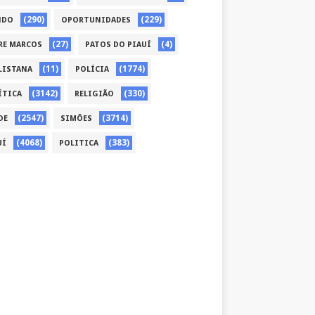
(290)
(229)
NDO
OPORTUNIDADES
(27)
(4)
RE MARCOS
PATOS DO PIAUÍ
(11)
(1774)
LISTANA
POLÍCIA
(3142)
(330)
ÍTICA
RELIGIÃO
(2547)
(3714)
DE
SIMÕES
(4068)
(383)
UÍ
POLITICA