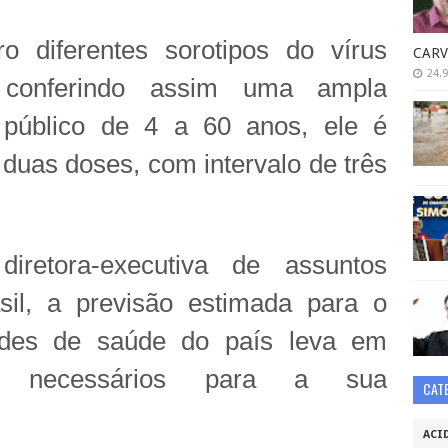
o diferentes sorotipos do vírus
CARV
24.9
 conferindo assim uma ampla
 público de 4 a 60 anos, ele é
uas doses, com intervalo de três
iretora-executiva de assuntos
il, a previsão estimada para o
ades de saúde do país leva em
tes necessários para a sua
CAT
ACI