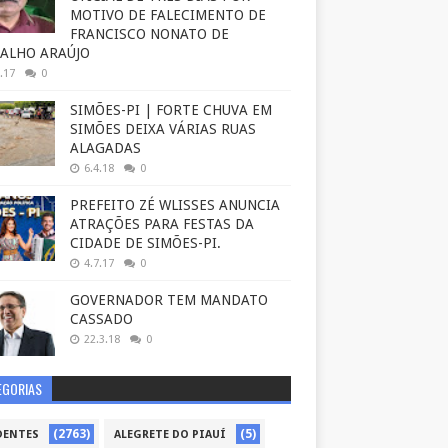
MOTIVO DE FALECIMENTO DE
FRANCISCO NONATO DE
ALHO ARAÚJO
.17
0
SIMÕES-PI | FORTE CHUVA EM
SIMÕES DEIXA VÁRIAS RUAS
ALAGADAS
6.4.18
0
PREFEITO ZÉ WLISSES ANUNCIA
ATRAÇÕES PARA FESTAS DA
CIDADE DE SIMÕES-PI.
4.7.17
0
GOVERNADOR TEM MANDATO
CASSADO
22.3.18
0
EGORIAS
(2763)
(5)
DENTES
ALEGRETE DO PIAUÍ