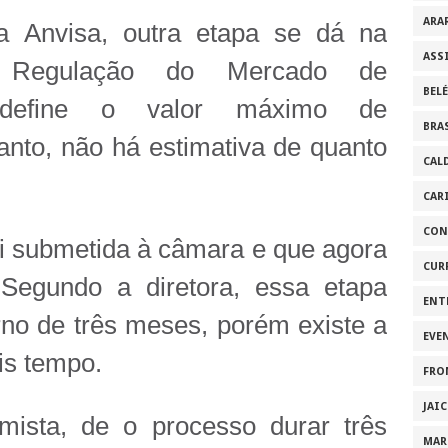
ARA
a Anvisa, outra etapa se dá na
ASS
Regulação do Mercado de
BEL
 define o valor máximo de
BRA
nto, não há estimativa de quanto
CAL
CAR
CON
foi submetida à câmara e que agora
CUR
 Segundo a diretora, essa etapa
ENT
no de três meses, porém existe a
EVE
is tempo.
FRO
JAI
mista, de o processo durar três
MAR