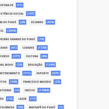
(11)
RIPINA-PE
(107)
ISTÊNCIA SOCIAL
(20)
(654)
ÉM DO PIAUÍ
BIZARRO
(2644)
SIL
(10)
DEIRÃO GRANDE DO PIAUÍ
(61)
(1730)
IDADE
CIDADES
(377)
(66)
CURSO
CULTURA
(33)
(1249)
RAL NOVO
EDUCAÇÃO
(111)
(531)
RETENIMENTO
ESPORTE
(340)
(23)
NTOS
FRANCISCO MACEDO
(4)
(17660)
NTEIRAS
INÍCIO
(15)
(17)
CÓS
LAZER
(50)
(1)
COLÂNDIA
MASSAPÊ DO PIAUÍ