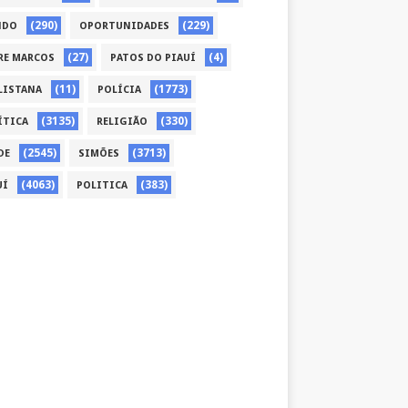
(290)
(229)
NDO
OPORTUNIDADES
(27)
(4)
RE MARCOS
PATOS DO PIAUÍ
(11)
(1773)
LISTANA
POLÍCIA
(3135)
(330)
ÍTICA
RELIGIÃO
(2545)
(3713)
DE
SIMÕES
(4063)
(383)
UÍ
POLITICA