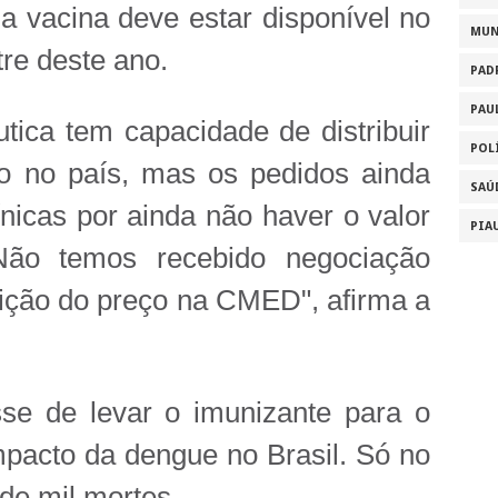
 vacina deve estar disponível no
MU
re deste ano.
PAD
PAU
ica tem capacidade de distribuir
POL
do no país, mas os pedidos ainda
SAÚ
ínicas por ainda não haver o valor
PIA
"Não temos recebido negociação
ição do preço na CMED", afirma a
se de levar o imunizante para o
pacto da dengue no Brasil. Só no
de mil mortes.