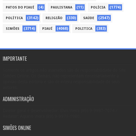
(4)
(11)
(1774)
PATOS DO PIAUÍ
PAULISTANA
POLÍCIA
(3142)
(330)
(2547)
POLÍTICA
RELIGIÃO
SAÚDE
(3714)
(4068)
(383)
SIMÕES
PIAUÍ
POLITICA
IMPORTANTE
Somente os artigos não assinados são de responsabilidade do Site
Simões Online. Os demais, não representam necessariamente a
opinião desta editoria e são de inteira responsabilidade de seus
autores.
ADMINISTRAÇÃO
Diretor geral e desenvolvedor: Elvis Vieira (89) 9-9987-7074 /
Redator: Aquino Vieira (89) 9-9971-1980.
SIMÕES ONLINE