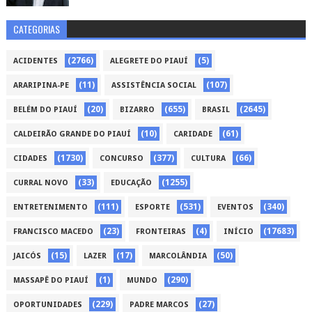
CATEGORIAS
(2766)
(5)
ACIDENTES
ALEGRETE DO PIAUÍ
(11)
(107)
ARARIPINA-PE
ASSISTÊNCIA SOCIAL
(20)
(655)
(2645)
BELÉM DO PIAUÍ
BIZARRO
BRASIL
(10)
(61)
CALDEIRÃO GRANDE DO PIAUÍ
CARIDADE
(1730)
(377)
(66)
CIDADES
CONCURSO
CULTURA
(33)
(1255)
CURRAL NOVO
EDUCAÇÃO
(111)
(531)
(340)
ENTRETENIMENTO
ESPORTE
EVENTOS
(23)
(4)
(17683)
FRANCISCO MACEDO
FRONTEIRAS
INÍCIO
(15)
(17)
(50)
JAICÓS
LAZER
MARCOLÂNDIA
(1)
(290)
MASSAPÊ DO PIAUÍ
MUNDO
(229)
(27)
OPORTUNIDADES
PADRE MARCOS