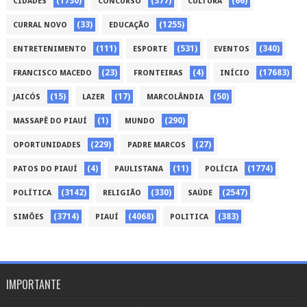
(1730)
(377)
(66)
CIDADES
CONCURSO
CULTURA
(33)
(1255)
CURRAL NOVO
EDUCAÇÃO
(111)
(531)
(340)
ENTRETENIMENTO
ESPORTE
EVENTOS
(23)
(4)
(17683)
FRANCISCO MACEDO
FRONTEIRAS
INÍCIO
(15)
(17)
(50)
JAICÓS
LAZER
MARCOLÂNDIA
(1)
(290)
MASSAPÊ DO PIAUÍ
MUNDO
(229)
(27)
OPORTUNIDADES
PADRE MARCOS
(4)
(11)
(1774)
PATOS DO PIAUÍ
PAULISTANA
POLÍCIA
(3142)
(330)
(2547)
POLÍTICA
RELIGIÃO
SAÚDE
(3714)
(4068)
(383)
SIMÕES
PIAUÍ
POLITICA
IMPORTANTE