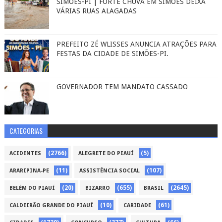
SIMÕES-PI | FORTE CHUVA EM SIMÕES DEIXA
VÁRIAS RUAS ALAGADAS
PREFEITO ZÉ WLISSES ANUNCIA ATRAÇÕES PARA
FESTAS DA CIDADE DE SIMÕES-PI.
GOVERNADOR TEM MANDATO CASSADO
CATEGORIAS
(2766)
(5)
ACIDENTES
ALEGRETE DO PIAUÍ
(11)
(107)
ARARIPINA-PE
ASSISTÊNCIA SOCIAL
(20)
(655)
(2645)
BELÉM DO PIAUÍ
BIZARRO
BRASIL
(10)
(61)
CALDEIRÃO GRANDE DO PIAUÍ
CARIDADE