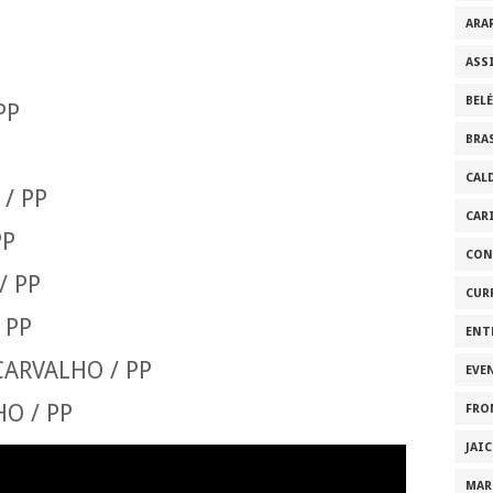
ARA
ASS
BEL
PP
BRA
CAL
/ PP
CAR
PP
CON
/ PP
CUR
 PP
ENT
CARVALHO / PP
EVE
O / PP
FRO
JAI
MAR