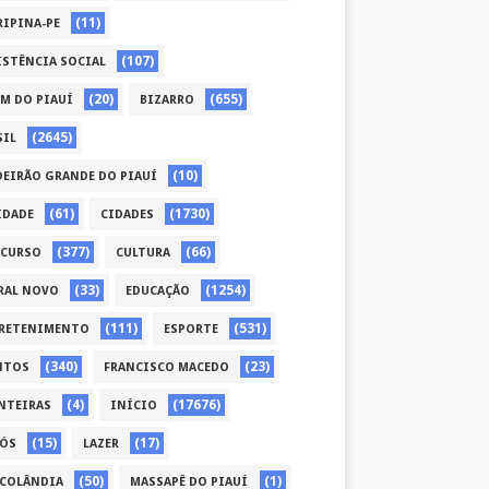
(11)
RIPINA-PE
(107)
ISTÊNCIA SOCIAL
(20)
(655)
ÉM DO PIAUÍ
BIZARRO
(2645)
SIL
(10)
DEIRÃO GRANDE DO PIAUÍ
(61)
(1730)
IDADE
CIDADES
(377)
(66)
CURSO
CULTURA
(33)
(1254)
RAL NOVO
EDUCAÇÃO
(111)
(531)
RETENIMENTO
ESPORTE
(340)
(23)
NTOS
FRANCISCO MACEDO
(4)
(17676)
NTEIRAS
INÍCIO
(15)
(17)
CÓS
LAZER
(50)
(1)
COLÂNDIA
MASSAPÊ DO PIAUÍ