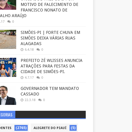
MOTIVO DE FALECIMENTO DE
FRANCISCO NONATO DE
ALHO ARAÚJO
.17
0
SIMÕES-PI | FORTE CHUVA EM
SIMÕES DEIXA VÁRIAS RUAS
ALAGADAS
6.4.18
0
PREFEITO ZÉ WLISSES ANUNCIA
ATRAÇÕES PARA FESTAS DA
CIDADE DE SIMÕES-PI.
4.7.17
0
GOVERNADOR TEM MANDATO
CASSADO
22.3.18
0
EGORIAS
(2765)
(5)
DENTES
ALEGRETE DO PIAUÍ