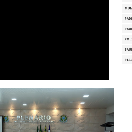
MU
PAD
PAU
POL
SAÚ
PIA