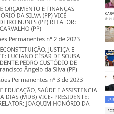
E ORÇAMENTO E FINANÇAS
CARV
RIO DA SILVA (PP) VICE-
24.9
DEIRO NUNES (PP) RELATOR:
CARVALHO (PP)
es Permanentes nº 2 de 2023
CONSTITUIÇÃO, JUSTIÇA E
E: LUCIANO CÉSAR DE SOUSA
SIDENTE:PEDRO CUSTÓDIO DE
ancisco Ângelo da Silva (PP)
sões Permanentes nº 3 de 2023
 EDUCAÇÃO, SAÚDE E ASSISTENCIA
A DIAS (MDB) VICE- PRESIDENTE:
CAT
 RELATOR: JOAQUIM HONÓRIO DA
ACI