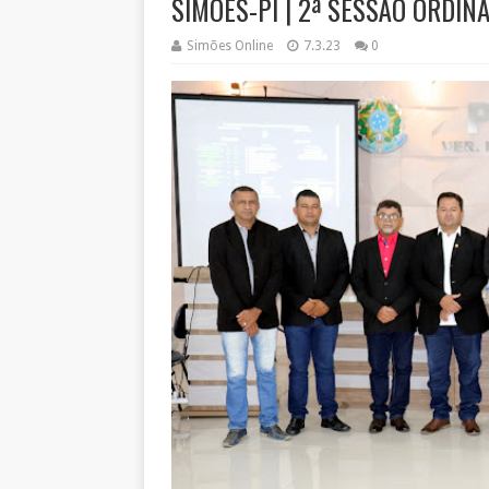
SIMÕES-PI | 2ª SESSÃO ORDIN
Simões Online
7.3.23
0