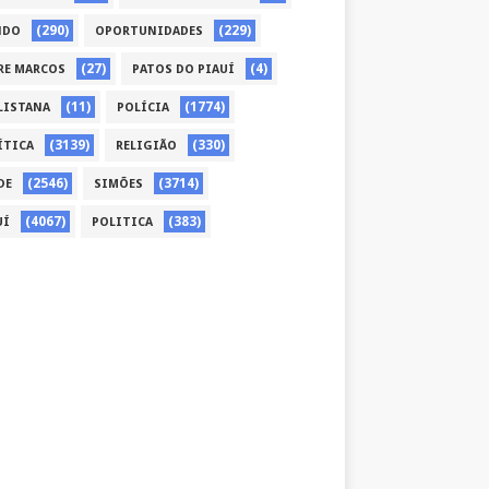
(290)
(229)
NDO
OPORTUNIDADES
(27)
(4)
RE MARCOS
PATOS DO PIAUÍ
(11)
(1774)
LISTANA
POLÍCIA
(3139)
(330)
ÍTICA
RELIGIÃO
(2546)
(3714)
DE
SIMÕES
(4067)
(383)
UÍ
POLITICA