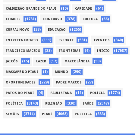
(10)
(61)
CALDEIRÃO GRANDE DO PIAUÍ
CARIDADE
(1731)
(378)
(66)
CIDADES
CONCURSO
CULTURA
(33)
(1255)
CURRAL NOVO
EDUCAÇÃO
(111)
(531)
(340)
ENTRETENIMENTO
ESPORTE
EVENTOS
(23)
(4)
(17687)
FRANCISCO MACEDO
FRONTEIRAS
INÍCIO
(15)
(17)
(50)
JAICÓS
LAZER
MARCOLÂNDIA
(1)
(290)
MASSAPÊ DO PIAUÍ
MUNDO
(229)
(27)
OPORTUNIDADES
PADRE MARCOS
(4)
(11)
(1774)
PATOS DO PIAUÍ
PAULISTANA
POLÍCIA
(3143)
(330)
(2547)
POLÍTICA
RELIGIÃO
SAÚDE
(3714)
(4068)
(383)
SIMÕES
PIAUÍ
POLITICA