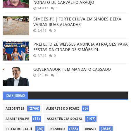
NONATO DE CARVALHO ARAÚJO
24.9.17
0
SIMÕES-PI | FORTE CHUVA EM SIMÕES DEIXA
VÁRIAS RUAS ALAGADAS
6.4.18
0
PREFEITO ZÉ WLISSES ANUNCIA ATRAÇÕES PARA
FESTAS DA CIDADE DE SIMÕES-PI.
4.7.17
0
GOVERNADOR TEM MANDATO CASSADO
22.3.18
0
CATEGORIAS
(2766)
(5)
ACIDENTES
ALEGRETE DO PIAUÍ
(11)
(107)
ARARIPINA-PE
ASSISTÊNCIA SOCIAL
(20)
(655)
(2646)
BELÉM DO PIAUÍ
BIZARRO
BRASIL