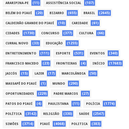
(11)
(107)
ARARIPINA-PE
ASSISTÊNCIA SOCIAL
(20)
(655)
(2645)
BELÉM DO PIAUÍ
BIZARRO
BRASIL
(10)
(61)
CALDEIRÃO GRANDE DO PIAUÍ
CARIDADE
(1730)
(377)
(66)
CIDADES
CONCURSO
CULTURA
(33)
(1255)
CURRAL NOVO
EDUCAÇÃO
(111)
(531)
(340)
ENTRETENIMENTO
ESPORTE
EVENTOS
(23)
(4)
(17683)
FRANCISCO MACEDO
FRONTEIRAS
INÍCIO
(15)
(17)
(50)
JAICÓS
LAZER
MARCOLÂNDIA
(1)
(290)
MASSAPÊ DO PIAUÍ
MUNDO
(229)
(27)
OPORTUNIDADES
PADRE MARCOS
(4)
(11)
(1774)
PATOS DO PIAUÍ
PAULISTANA
POLÍCIA
(3142)
(330)
(2547)
POLÍTICA
RELIGIÃO
SAÚDE
(3714)
(4068)
(383)
SIMÕES
PIAUÍ
POLITICA