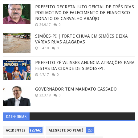
PREFEITO DECRETA LUTO OFICIAL DE TRÊS DIAS
POR MOTIVO DE FALECIMENTO DE FRANCISCO
NONATO DE CARVALHO ARAÚJO
24.9.17
0
SIMÕES-PI | FORTE CHUVA EM SIMÕES DEIXA
VÁRIAS RUAS ALAGADAS
6.4.18
0
PREFEITO ZÉ WLISSES ANUNCIA ATRAÇÕES PARA
FESTAS DA CIDADE DE SIMÕES-PI.
4.7.17
0
GOVERNADOR TEM MANDATO CASSADO
22.3.18
0
CATEGORIAS
(2766)
(5)
ACIDENTES
ALEGRETE DO PIAUÍ