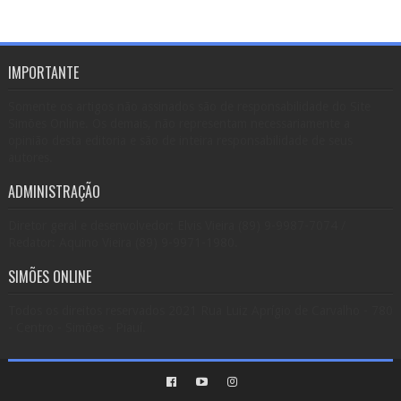
IMPORTANTE
Somente os artigos não assinados são de responsabilidade do Site
Simões Online. Os demais, não representam necessariamente a
opinião desta editoria e são de inteira responsabilidade de seus
autores.
ADMINISTRAÇÃO
Diretor geral e desenvolvedor: Elvis Vieira (89) 9-9987-7074 /
Redator: Aquino Vieira (89) 9-9971-1980.
SIMÕES ONLINE
Todos os direitos reservados 2021 Rua Luiz Aprígio de Carvalho - 780
- Centro - Simões - Piauí.