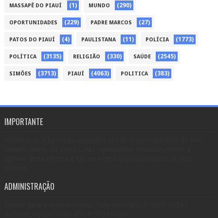
(1)
(290)
MASSAPÊ DO PIAUÍ
MUNDO
(229)
(27)
OPORTUNIDADES
PADRE MARCOS
(4)
(11)
(1773)
PATOS DO PIAUÍ
PAULISTANA
POLÍCIA
(3135)
(330)
(2545)
POLÍTICA
RELIGIÃO
SAÚDE
(3713)
(4063)
(383)
SIMÕES
PIAUÍ
POLITICA
IMPORTANTE
Somente os artigos não assinados são de responsabilidade do Site
Simões Online. Os demais, não representam necessariamente a
opinião desta editoria e são de inteira responsabilidade de seus
autores.
ADMINISTRAÇÃO
Diretor geral e desenvolvedor: Elvis Vieira (89) 9-9987-7074 /
Redator: Aquino Vieira (89) 9-9971-1980.