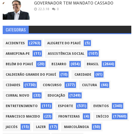
GOVERNADOR TEM MANDATO CASSADO
22.3.18
0
CATEGORIAS
(2763)
(5)
ACIDENTES
ALEGRETE DO PIAUÍ
(11)
(107)
ARARIPINA-PE
ASSISTÊNCIA SOCIAL
(20)
(654)
(2644)
BELÉM DO PIAUÍ
BIZARRO
BRASIL
(10)
(61)
CALDEIRÃO GRANDE DO PIAUÍ
CARIDADE
(1730)
(377)
(66)
CIDADES
CONCURSO
CULTURA
(33)
(1249)
CURRAL NOVO
EDUCAÇÃO
(111)
(531)
(340)
ENTRETENIMENTO
ESPORTE
EVENTOS
(23)
(4)
(17660)
FRANCISCO MACEDO
FRONTEIRAS
INÍCIO
(15)
(17)
(50)
JAICÓS
LAZER
MARCOLÂNDIA