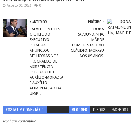
Agosto 05, 2026
0
ANTERIOR
PRÓXIMO
RAFAEL FONTELES -
DONA
O CHEFE DO
RAIMUNDINHA,
EXECUTIVO
MÃE DE
ESTADUAL
HUMORISTA JOÃO
ANUNCIOU
CLÁUDIO, MORREU
MELHORIAS NOS
AOS 89 ANOS.
PROGRAMAS DE
ASSISTÊNCIA
ESTUDANTIL DE
AUXÍLIO-MORADIA
E AUXÍLIO-
ALIMENTAÇÃO DA
UESPI.
POSTA UM COMENTÁRIO
BLOGGER
DISQUS
FACEBOOK
Nenhum comentário