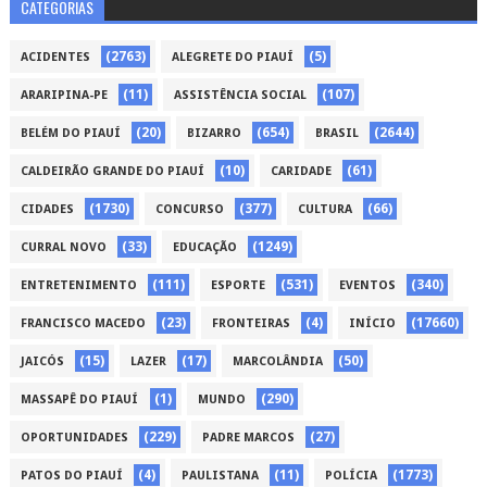
CATEGORIAS
(2763)
(5)
ACIDENTES
ALEGRETE DO PIAUÍ
(11)
(107)
ARARIPINA-PE
ASSISTÊNCIA SOCIAL
(20)
(654)
(2644)
BELÉM DO PIAUÍ
BIZARRO
BRASIL
(10)
(61)
CALDEIRÃO GRANDE DO PIAUÍ
CARIDADE
(1730)
(377)
(66)
CIDADES
CONCURSO
CULTURA
(33)
(1249)
CURRAL NOVO
EDUCAÇÃO
(111)
(531)
(340)
ENTRETENIMENTO
ESPORTE
EVENTOS
(23)
(4)
(17660)
FRANCISCO MACEDO
FRONTEIRAS
INÍCIO
(15)
(17)
(50)
JAICÓS
LAZER
MARCOLÂNDIA
(1)
(290)
MASSAPÊ DO PIAUÍ
MUNDO
(229)
(27)
OPORTUNIDADES
PADRE MARCOS
(4)
(11)
(1773)
PATOS DO PIAUÍ
PAULISTANA
POLÍCIA