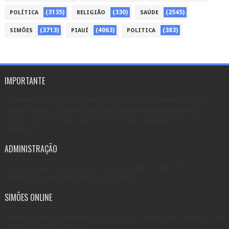
(3135)
(330)
(2545)
POLÍTICA
RELIGIÃO
SAÚDE
(3713)
(4063)
(383)
SIMÕES
PIAUÍ
POLITICA
IMPORTANTE
Somente os artigos não assinados são de responsabilidade do Site
Simões Online. Os demais, não representam necessariamente a
opinião desta editoria e são de inteira responsabilidade de seus
autores.
ADMINISTRAÇÃO
Diretor geral e desenvolvedor: Elvis Vieira (89) 9-9987-7074 /
Redator: Aquino Vieira (89) 9-9971-1980.
SIMÕES ONLINE
Todos os direitos reservados 2021 Rua Luiz Aprígio de Carvalho - 780
- Centro - Simões - Piauí.