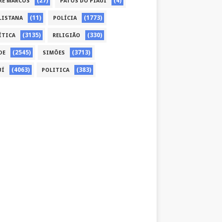
(27)
(4)
RE MARCOS
PATOS DO PIAUÍ
(11)
(1773)
LISTANA
POLÍCIA
(3135)
(330)
ÍTICA
RELIGIÃO
(2545)
(3713)
DE
SIMÕES
(4063)
(383)
UÍ
POLITICA