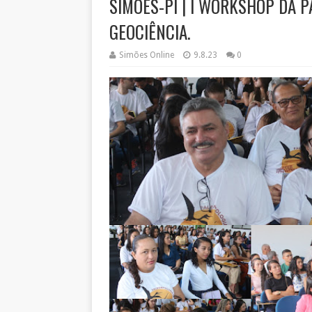
SIMÕES-PI | I WORKSHOP DA P
GEOCIÊNCIA.
Simões Online
9.8.23
0