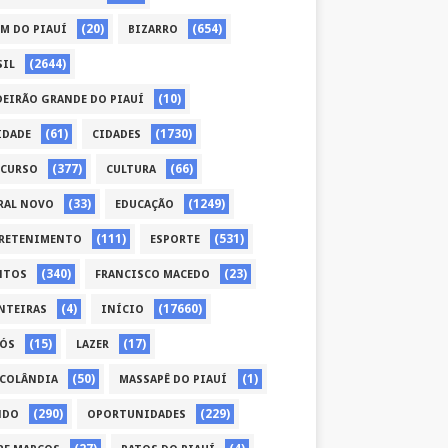
(20)
(654)
ÉM DO PIAUÍ
BIZARRO
(2644)
SIL
(10)
DEIRÃO GRANDE DO PIAUÍ
(61)
(1730)
IDADE
CIDADES
(377)
(66)
CURSO
CULTURA
(33)
(1249)
RAL NOVO
EDUCAÇÃO
(111)
(531)
RETENIMENTO
ESPORTE
(340)
(23)
NTOS
FRANCISCO MACEDO
(4)
(17660)
NTEIRAS
INÍCIO
(15)
(17)
CÓS
LAZER
(50)
(1)
COLÂNDIA
MASSAPÊ DO PIAUÍ
(290)
(229)
NDO
OPORTUNIDADES