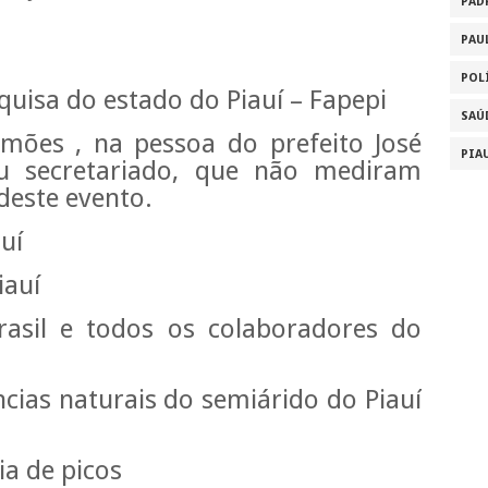
PAD
PAU
POL
uisa do estado do Piauí – Fapepi
SAÚ
imões , na pessoa do prefeito José
PIA
u secretariado, que não mediram
deste evento.
uí
iauí
rasil e todos os colaboradores do
cias naturais do semiárido do Piauí
ia de picos