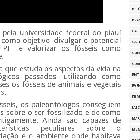
BEL
BRA
 pela universidade federal do piauí
CAL
 como objetivo
divulgar o potencial
CAR
-PI
e valorizar os fósseis como
CON
e.
CUR
a que estuda os aspectos da vida na
gicos passados, utilizando como
ENT
ses os fósseis de animais e vegetais
EVE
s.
FRO
ósseis, os paleontólogos conseguem
JAI
s sobre o ser fossilizado e de como
ntigamente. Ainda são capazes de
MAR
terísticas peculiares sobre o
MU
tação e o ambiente onde habitava