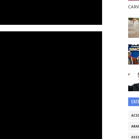
CARV
CAT
ACI
ARA
ASS