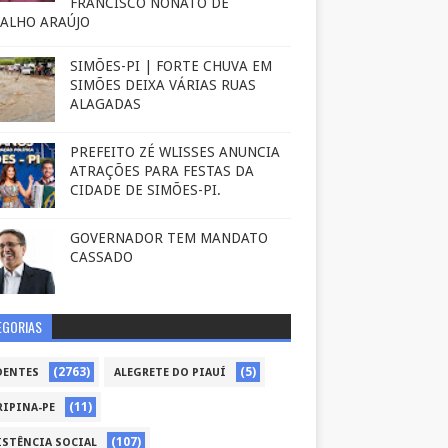
FRANCISCO NONATO DE
ALHO ARAÚJO
SIMÕES-PI | FORTE CHUVA EM
SIMÕES DEIXA VÁRIAS RUAS
ALAGADAS
PREFEITO ZÉ WLISSES ANUNCIA
ATRAÇÕES PARA FESTAS DA
CIDADE DE SIMÕES-PI.
GOVERNADOR TEM MANDATO
CASSADO
EGORIAS
(2763)
(5)
DENTES
ALEGRETE DO PIAUÍ
(11)
RIPINA-PE
(107)
ISTÊNCIA SOCIAL