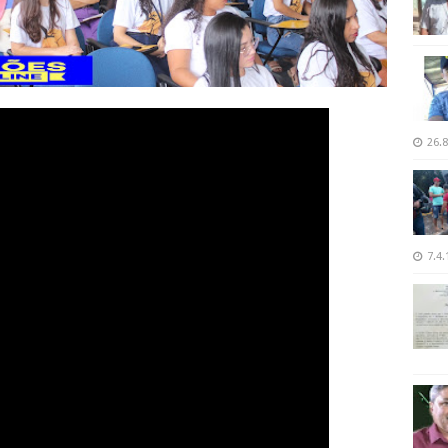
26.8
7.4.