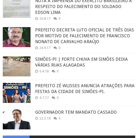
NOTA À IMPRENSA DO EXÉRCITO BRASILEIRO A
RESPEITO DO FALECIMENTO DO SOLDADO
EDSON LIMA
26.8.17
0
PREFEITO DECRETA LUTO OFICIAL DE TRÊS DIAS
POR MOTIVO DE FALECIMENTO DE FRANCISCO
NONATO DE CARVALHO ARAÚJO
24.9.17
0
SIMÕES-PI | FORTE CHUVA EM SIMÕES DEIXA
VÁRIAS RUAS ALAGADAS
6.4.18
0
PREFEITO ZÉ WLISSES ANUNCIA ATRAÇÕES PARA
FESTAS DA CIDADE DE SIMÕES-PI.
4.7.17
0
GOVERNADOR TEM MANDATO CASSADO
22.3.18
0