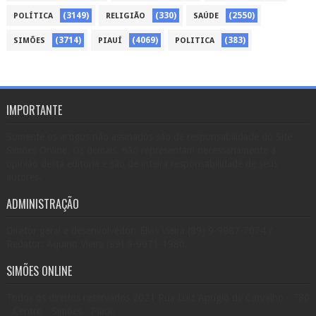
(3149)
(330)
(2550)
POLÍTICA
RELIGIÃO
SAÚDE
(3714)
(4069)
(383)
SIMÕES
PIAUÍ
POLITICA
IMPORTANTE
Somente os artigos não assinados são de responsabilidade do Site
Simões Online. Os demais, não representam necessariamente a
opinião desta editoria e são de inteira responsabilidade de seus
autores.
ADMINISTRAÇÃO
Diretor geral e desenvolvedor: Elvis Vieira (89) 9-9987-7074 /
Redator: Aquino Vieira (89) 9-9971-1980.
SIMÕES ONLINE
Todos os direitos reservados 2021 Rua Luiz Aprígio de Carvalho - 780
- Centro - Simões - Piauí.