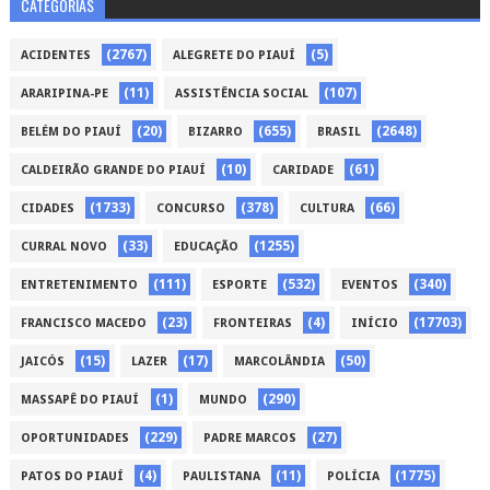
CATEGORIAS
(2767)
(5)
ACIDENTES
ALEGRETE DO PIAUÍ
(11)
(107)
ARARIPINA-PE
ASSISTÊNCIA SOCIAL
(20)
(655)
(2648)
BELÉM DO PIAUÍ
BIZARRO
BRASIL
(10)
(61)
CALDEIRÃO GRANDE DO PIAUÍ
CARIDADE
(1733)
(378)
(66)
CIDADES
CONCURSO
CULTURA
(33)
(1255)
CURRAL NOVO
EDUCAÇÃO
(111)
(532)
(340)
ENTRETENIMENTO
ESPORTE
EVENTOS
(23)
(4)
(17703)
FRANCISCO MACEDO
FRONTEIRAS
INÍCIO
(15)
(17)
(50)
JAICÓS
LAZER
MARCOLÂNDIA
(1)
(290)
MASSAPÊ DO PIAUÍ
MUNDO
(229)
(27)
OPORTUNIDADES
PADRE MARCOS
(4)
(11)
(1775)
PATOS DO PIAUÍ
PAULISTANA
POLÍCIA