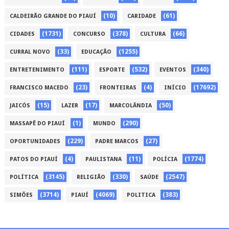
(10)
(61)
CALDEIRÃO GRANDE DO PIAUÍ
CARIDADE
(1731)
(378)
(66)
CIDADES
CONCURSO
CULTURA
(33)
(1255)
CURRAL NOVO
EDUCAÇÃO
(111)
(532)
(340)
ENTRETENIMENTO
ESPORTE
EVENTOS
(23)
(4)
(17692)
FRANCISCO MACEDO
FRONTEIRAS
INÍCIO
(15)
(17)
(50)
JAICÓS
LAZER
MARCOLÂNDIA
(1)
(290)
MASSAPÊ DO PIAUÍ
MUNDO
(229)
(27)
OPORTUNIDADES
PADRE MARCOS
(4)
(11)
(1774)
PATOS DO PIAUÍ
PAULISTANA
POLÍCIA
(3145)
(330)
(2547)
POLÍTICA
RELIGIÃO
SAÚDE
(3714)
(4069)
(383)
SIMÕES
PIAUÍ
POLITICA