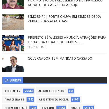
POR MOTIVO DE FALECIMENTO DE FRANCISCO
NONATO DE CARVALHO ARAÚJO
SIMÕES-PI | FORTE CHUVA EM SIMÕES DEIXA
VÁRIAS RUAS ALAGADAS
PREFEITO ZÉ WLISSES ANUNCIA ATRAÇÕES PARA
FESTAS DA CIDADE DE SIMÕES-PI.
4.7.17
0
GOVERNADOR TEM MANDATO CASSADO
CATEGORIAS
(2766)
(5)
ACIDENTES
ALEGRETE DO PIAUÍ
(11)
(107)
ARARIPINA-PE
ASSISTÊNCIA SOCIAL
(20)
(655)
(2647)
BELÉM DO PIAUÍ
BIZARRO
BRASIL