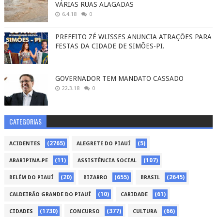
VÁRIAS RUAS ALAGADAS
6.4.18
0
PREFEITO ZÉ WLISSES ANUNCIA ATRAÇÕES PARA
FESTAS DA CIDADE DE SIMÕES-PI.
GOVERNADOR TEM MANDATO CASSADO
22.3.18
0
CATEGORIAS
(2765)
(5)
ACIDENTES
ALEGRETE DO PIAUÍ
(11)
(107)
ARARIPINA-PE
ASSISTÊNCIA SOCIAL
(20)
(655)
(2645)
BELÉM DO PIAUÍ
BIZARRO
BRASIL
(10)
(61)
CALDEIRÃO GRANDE DO PIAUÍ
CARIDADE
(1730)
(377)
(66)
CIDADES
CONCURSO
CULTURA