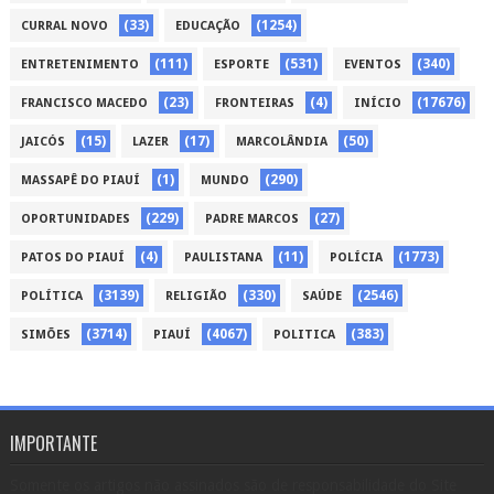
(33)
(1254)
CURRAL NOVO
EDUCAÇÃO
(111)
(531)
(340)
ENTRETENIMENTO
ESPORTE
EVENTOS
(23)
(4)
(17676)
FRANCISCO MACEDO
FRONTEIRAS
INÍCIO
(15)
(17)
(50)
JAICÓS
LAZER
MARCOLÂNDIA
(1)
(290)
MASSAPÊ DO PIAUÍ
MUNDO
(229)
(27)
OPORTUNIDADES
PADRE MARCOS
(4)
(11)
(1773)
PATOS DO PIAUÍ
PAULISTANA
POLÍCIA
(3139)
(330)
(2546)
POLÍTICA
RELIGIÃO
SAÚDE
(3714)
(4067)
(383)
SIMÕES
PIAUÍ
POLITICA
IMPORTANTE
Somente os artigos não assinados são de responsabilidade do Site