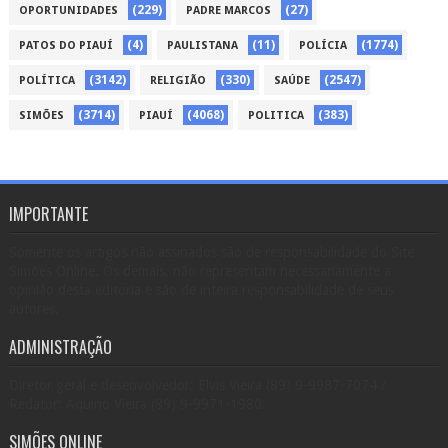
(229)
(27)
OPORTUNIDADES
PADRE MARCOS
(4)
(11)
(1774)
PATOS DO PIAUÍ
PAULISTANA
POLÍCIA
(3142)
(330)
(2547)
POLÍTICA
RELIGIÃO
SAÚDE
(3714)
(4068)
(383)
SIMÕES
PIAUÍ
POLITICA
IMPORTANTE
Somente os artigos não assinados são de responsabilidade do Site
Simões Online. Os demais, não representam necessariamente a
opinião desta editoria e são de inteira responsabilidade de seus
autores.
ADMINISTRAÇÃO
Diretor geral e desenvolvedor: Elvis Vieira (89) 9-9987-7074 /
Redator: Aquino Vieira (89) 9-9971-1980.
SIMÕES ONLINE