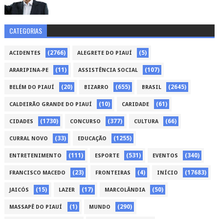
CATEGORIAS
(2766)
(5)
ACIDENTES
ALEGRETE DO PIAUÍ
(11)
(107)
ARARIPINA-PE
ASSISTÊNCIA SOCIAL
(20)
(655)
(2645)
BELÉM DO PIAUÍ
BIZARRO
BRASIL
(10)
(61)
CALDEIRÃO GRANDE DO PIAUÍ
CARIDADE
(1730)
(377)
(66)
CIDADES
CONCURSO
CULTURA
(33)
(1255)
CURRAL NOVO
EDUCAÇÃO
(111)
(531)
(340)
ENTRETENIMENTO
ESPORTE
EVENTOS
(23)
(4)
(17683)
FRANCISCO MACEDO
FRONTEIRAS
INÍCIO
(15)
(17)
(50)
JAICÓS
LAZER
MARCOLÂNDIA
(1)
(290)
MASSAPÊ DO PIAUÍ
MUNDO