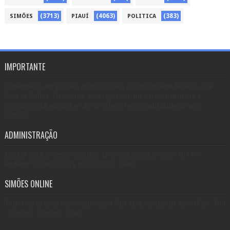
(3713)
(4063)
(383)
SIMÕES
PIAUÍ
POLITICA
IMPORTANTE
Somente os artigos não assinados são de responsabilidade do Site
Simões Online. Os demais, não representam necessariamente a
opinião desta editoria e são de inteira responsabilidade de seus
autores.
ADMINISTRAÇÃO
Diretor geral e desenvolvedor: Elvis Vieira (89) 9-9987-7074 /
Redator: Aquino Vieira (89) 9-9971-1980.
SIMÕES ONLINE
Todos os direitos reservados 2021 Rua Luiz Aprígio de Carvalho - 780
- Centro - Simões - Piauí.