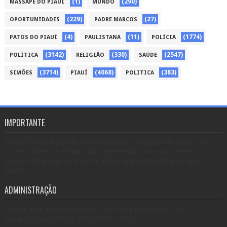
(1)
(290)
MASSAPÊ DO PIAUÍ
MUNDO
(229)
(27)
OPORTUNIDADES
PADRE MARCOS
(4)
(11)
(1774)
PATOS DO PIAUÍ
PAULISTANA
POLÍCIA
(3142)
(330)
(2547)
POLÍTICA
RELIGIÃO
SAÚDE
(3714)
(4068)
(383)
SIMÕES
PIAUÍ
POLITICA
IMPORTANTE
Somente os artigos não assinados são de responsabilidade do Site
Simões Online. Os demais, não representam necessariamente a
opinião desta editoria e são de inteira responsabilidade de seus
autores.
ADMINISTRAÇÃO
Diretor geral e desenvolvedor: Elvis Vieira (89) 9-9987-7074 /
Redator: Aquino Vieira (89) 9-9971-1980.