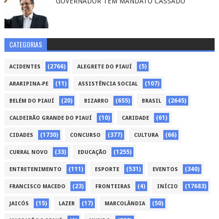
GOVERNADOR TEM MANDATO CASSADO
CATEGORIAS
(2766)
(5)
ACIDENTES
ALEGRETE DO PIAUÍ
(11)
(107)
ARARIPINA-PE
ASSISTÊNCIA SOCIAL
(20)
(655)
(2645)
BELÉM DO PIAUÍ
BIZARRO
BRASIL
(10)
(61)
CALDEIRÃO GRANDE DO PIAUÍ
CARIDADE
(1730)
(377)
(66)
CIDADES
CONCURSO
CULTURA
(33)
(1255)
CURRAL NOVO
EDUCAÇÃO
(111)
(531)
(340)
ENTRETENIMENTO
ESPORTE
EVENTOS
(23)
(4)
(17683)
FRANCISCO MACEDO
FRONTEIRAS
INÍCIO
(15)
(17)
(50)
JAICÓS
LAZER
MARCOLÂNDIA