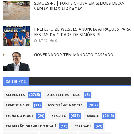
SIMÕES-PI | FORTE CHUVA EM SIMÕES DEIXA
VÁRIAS RUAS ALAGADAS
PREFEITO ZÉ WLISSES ANUNCIA ATRAÇÕES PARA
FESTAS DA CIDADE DE SIMÕES-PI.
4.7.17
0
GOVERNADOR TEM MANDATO CASSADO
CATEGORIAS
(2765)
(5)
ACIDENTES
ALEGRETE DO PIAUÍ
(11)
(107)
ARARIPINA-PE
ASSISTÊNCIA SOCIAL
(20)
(655)
(2645)
BELÉM DO PIAUÍ
BIZARRO
BRASIL
(10)
(61)
CALDEIRÃO GRANDE DO PIAUÍ
CARIDADE