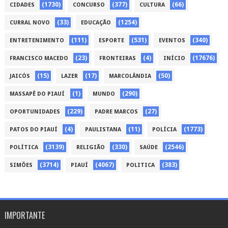
(1730)
(377)
(66)
CIDADES
CONCURSO
CULTURA
(33)
(1254)
CURRAL NOVO
EDUCAÇÃO
(111)
(531)
(340)
ENTRETENIMENTO
ESPORTE
EVENTOS
(23)
(4)
(17676)
FRANCISCO MACEDO
FRONTEIRAS
INÍCIO
(15)
(17)
(50)
JAICÓS
LAZER
MARCOLÂNDIA
(1)
(290)
MASSAPÊ DO PIAUÍ
MUNDO
(229)
(27)
OPORTUNIDADES
PADRE MARCOS
(4)
(11)
(1773)
PATOS DO PIAUÍ
PAULISTANA
POLÍCIA
(3139)
(330)
(2546)
POLÍTICA
RELIGIÃO
SAÚDE
(3714)
(4067)
(383)
SIMÕES
PIAUÍ
POLITICA
IMPORTANTE