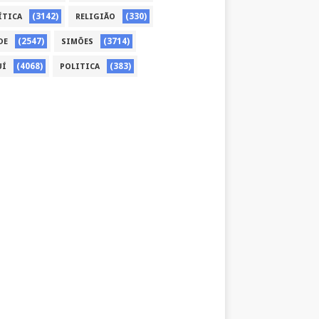
(3142)
(330)
ÍTICA
RELIGIÃO
(2547)
(3714)
DE
SIMÕES
(4068)
(383)
UÍ
POLITICA