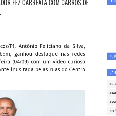
EADOR FEZ CARREATA COM CARROS DE
FAC
.
os/PI, Antônio Feliciano da Silva,
bom, ganhou destaque nas redes
NOTÍ
feira (04/09) com um vídeo curioso
nte inusitada pelas ruas do Centro
CAT
ACI
ARA
ASS
BEL