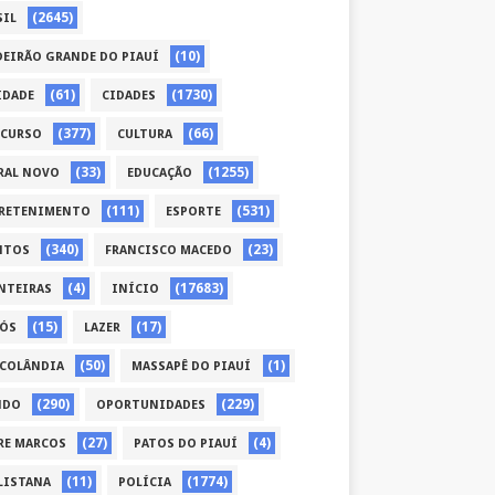
(2645)
SIL
(10)
DEIRÃO GRANDE DO PIAUÍ
(61)
(1730)
IDADE
CIDADES
(377)
(66)
CURSO
CULTURA
(33)
(1255)
RAL NOVO
EDUCAÇÃO
(111)
(531)
RETENIMENTO
ESPORTE
(340)
(23)
NTOS
FRANCISCO MACEDO
(4)
(17683)
NTEIRAS
INÍCIO
(15)
(17)
CÓS
LAZER
(50)
(1)
COLÂNDIA
MASSAPÊ DO PIAUÍ
(290)
(229)
NDO
OPORTUNIDADES
(27)
(4)
RE MARCOS
PATOS DO PIAUÍ
(11)
(1774)
LISTANA
POLÍCIA