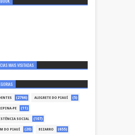
EBOOK
CIAS MAIS VISITADAS
EGORIAS
(2766)
(5)
DENTES
ALEGRETE DO PIAUÍ
(11)
RIPINA-PE
(107)
ISTÊNCIA SOCIAL
(20)
(655)
ÉM DO PIAUÍ
BIZARRO