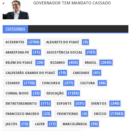
GOVERNADOR TEM MANDATO CASSADO
CATEGORIAS
(2766)
(5)
ACIDENTES
ALEGRETE DO PIAUÍ
(11)
(107)
ARARIPINA-PE
ASSISTÊNCIA SOCIAL
(20)
(655)
(2645)
BELÉM DO PIAUÍ
BIZARRO
BRASIL
(10)
(61)
CALDEIRÃO GRANDE DO PIAUÍ
CARIDADE
(1730)
(377)
(66)
CIDADES
CONCURSO
CULTURA
(33)
(1255)
CURRAL NOVO
EDUCAÇÃO
(111)
(531)
(340)
ENTRETENIMENTO
ESPORTE
EVENTOS
(23)
(4)
(17683)
FRANCISCO MACEDO
FRONTEIRAS
INÍCIO
(15)
(17)
(50)
JAICÓS
LAZER
MARCOLÂNDIA