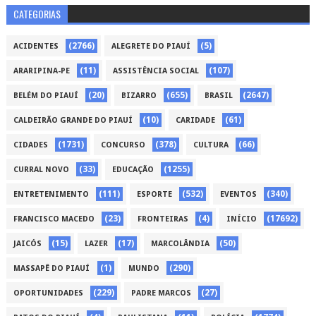
CATEGORIAS
(2766)
(5)
ACIDENTES
ALEGRETE DO PIAUÍ
(11)
(107)
ARARIPINA-PE
ASSISTÊNCIA SOCIAL
(20)
(655)
(2647)
BELÉM DO PIAUÍ
BIZARRO
BRASIL
(10)
(61)
CALDEIRÃO GRANDE DO PIAUÍ
CARIDADE
(1731)
(378)
(66)
CIDADES
CONCURSO
CULTURA
(33)
(1255)
CURRAL NOVO
EDUCAÇÃO
(111)
(532)
(340)
ENTRETENIMENTO
ESPORTE
EVENTOS
(23)
(4)
(17692)
FRANCISCO MACEDO
FRONTEIRAS
INÍCIO
(15)
(17)
(50)
JAICÓS
LAZER
MARCOLÂNDIA
(1)
(290)
MASSAPÊ DO PIAUÍ
MUNDO
(229)
(27)
OPORTUNIDADES
PADRE MARCOS