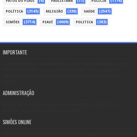
(4)
(11)
(1774)
PATOS DO PIAUÍ
PAULISTANA
POLÍCIA
(3145)
(330)
(2547)
POLÍTICA
RELIGIÃO
SAÚDE
(3714)
(4069)
(383)
SIMÕES
PIAUÍ
POLITICA
IMPORTANTE
Somente os artigos não assinados são de responsabilidade do Site
Simões Online. Os demais, não representam necessariamente a
opinião desta editoria e são de inteira responsabilidade de seus
autores.
ADMINISTRAÇÃO
Diretor geral e desenvolvedor: Elvis Vieira (89) 9-9987-7074 /
Redator: Aquino Vieira (89) 9-9971-1980.
SIMÕES ONLINE
Todos os direitos reservados 2021 Rua Luiz Aprígio de Carvalho - 780