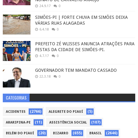
24.9.17
0
SIMÕES-PI | FORTE CHUVA EM SIMÕES DEIXA
VÁRIAS RUAS ALAGADAS
6.4.18
0
PREFEITO ZÉ WLISSES ANUNCIA ATRAÇÕES PARA
FESTAS DA CIDADE DE SIMÕES-PI.
4.7.17
0
GOVERNADOR TEM MANDATO CASSADO
22.3.18
0
CATEGORIAS
(2766)
(5)
ACIDENTES
ALEGRETE DO PIAUÍ
(11)
(107)
ARARIPINA-PE
ASSISTÊNCIA SOCIAL
(20)
(655)
(2646)
BELÉM DO PIAUÍ
BIZARRO
BRASIL