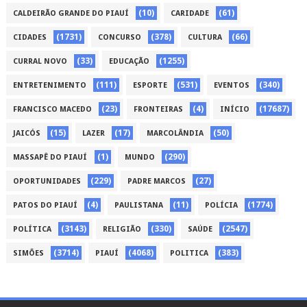
(10)
(61)
CALDEIRÃO GRANDE DO PIAUÍ
CARIDADE
(1731)
(378)
(66)
CIDADES
CONCURSO
CULTURA
(33)
(1255)
CURRAL NOVO
EDUCAÇÃO
(111)
(531)
(340)
ENTRETENIMENTO
ESPORTE
EVENTOS
(23)
(4)
(17687)
FRANCISCO MACEDO
FRONTEIRAS
INÍCIO
(15)
(17)
(50)
JAICÓS
LAZER
MARCOLÂNDIA
(1)
(290)
MASSAPÊ DO PIAUÍ
MUNDO
(229)
(27)
OPORTUNIDADES
PADRE MARCOS
(4)
(11)
(1774)
PATOS DO PIAUÍ
PAULISTANA
POLÍCIA
(3143)
(330)
(2547)
POLÍTICA
RELIGIÃO
SAÚDE
(3714)
(4068)
(383)
SIMÕES
PIAUÍ
POLITICA