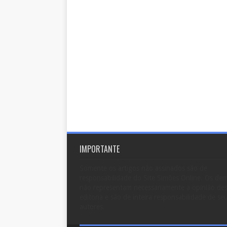
IMPORTANTE
Somente os artigos não assinados são de
responsabilidade do Site Simões Online. Os dem
não representam necessariamente a opinião de
editoria e são de inteira responsabilidade de se
autores.