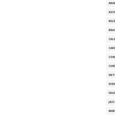
ARA
ASS
BEL
BRA
CAL
CAR
CON
CUR
ENT
EVE
FRO
JAI
MAR