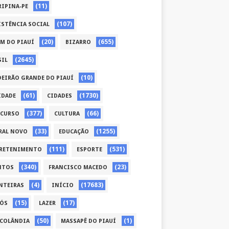
(11)
RIPINA-PE
(107)
ISTÊNCIA SOCIAL
(20)
(655)
ÉM DO PIAUÍ
BIZARRO
(2645)
SIL
(10)
DEIRÃO GRANDE DO PIAUÍ
(61)
(1730)
IDADE
CIDADES
(377)
(66)
CURSO
CULTURA
(33)
(1255)
RAL NOVO
EDUCAÇÃO
(111)
(531)
RETENIMENTO
ESPORTE
(340)
(23)
NTOS
FRANCISCO MACEDO
(4)
(17683)
NTEIRAS
INÍCIO
(15)
(17)
CÓS
LAZER
(50)
(1)
COLÂNDIA
MASSAPÊ DO PIAUÍ