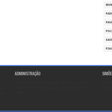
MU
PAD
PAU
POL
SAÚ
PIA
ADMINISTRAÇÃO
SIMÕE
Diretor geral e desenvolvedor: Elvis Vieira (89) 9-
Todos 
ais,
9987-7074 / Redator: Aquino Vieira (89) 9-9971-
de Car
sta
1980.
us