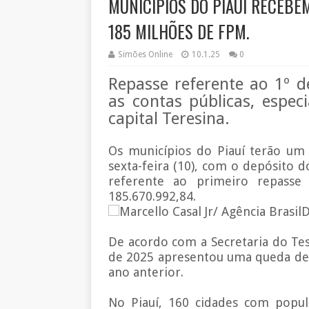
MUNICÍPIOS DO PIAUÍ RECEBEM 
185 MILHÕES DE FPM.
Simões Online
10.1.25
0
Repasse referente ao 1º de
as contas públicas, espe
capital Teresina.
Os municípios do Piauí terão um 
sexta-feira (10), com o depósito d
referente ao primeiro repass
185.670.992,84.
Marcello Casal Jr/ Agência Brasi
De acordo com a Secretaria do Tes
de 2025 apresentou uma queda d
ano anterior.
No Piauí, 160 cidades com popul