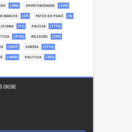
(290)
(229)
NDO
OPORTUNIDADES
(27)
(4)
RE MARCOS
PATOS DO PIAUÍ
(11)
(1774)
LISTANA
POLÍCIA
(3142)
(330)
ÍTICA
RELIGIÃO
(2547)
(3714)
DE
SIMÕES
(4068)
(383)
UÍ
POLITICA
S ONLINE
os direitos reservados 2021 Rua Luiz Aprígio
valho - 780 - Centro - Simões - Piauí.