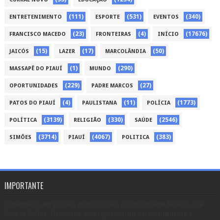
(111)
(531)
(340)
ENTRETENIMENTO
ESPORTE
EVENTOS
(23)
(4)
(17676)
FRANCISCO MACEDO
FRONTEIRAS
INÍCIO
(15)
(17)
(50)
JAICÓS
LAZER
MARCOLÂNDIA
(1)
(290)
MASSAPÊ DO PIAUÍ
MUNDO
(229)
(27)
OPORTUNIDADES
PADRE MARCOS
(4)
(11)
(1773)
PATOS DO PIAUÍ
PAULISTANA
POLÍCIA
(3139)
(330)
(2546)
POLÍTICA
RELIGIÃO
SAÚDE
(3714)
(4067)
(383)
SIMÕES
PIAUÍ
POLITICA
IMPORTANTE
Somente os artigos não assinados são de responsabilidade do Site
Simões Online. Os demais, não representam necessariamente a