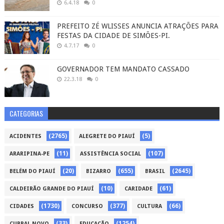
6.4.18
0
PREFEITO ZÉ WLISSES ANUNCIA ATRAÇÕES PARA
FESTAS DA CIDADE DE SIMÕES-PI.
4.7.17
0
GOVERNADOR TEM MANDATO CASSADO
22.3.18
0
CATEGORIAS
(2765)
(5)
ACIDENTES
ALEGRETE DO PIAUÍ
(11)
(107)
ARARIPINA-PE
ASSISTÊNCIA SOCIAL
(20)
(655)
(2645)
BELÉM DO PIAUÍ
BIZARRO
BRASIL
(10)
(61)
CALDEIRÃO GRANDE DO PIAUÍ
CARIDADE
(1730)
(377)
(66)
CIDADES
CONCURSO
CULTURA
(33)
(1254)
CURRAL NOVO
EDUCAÇÃO