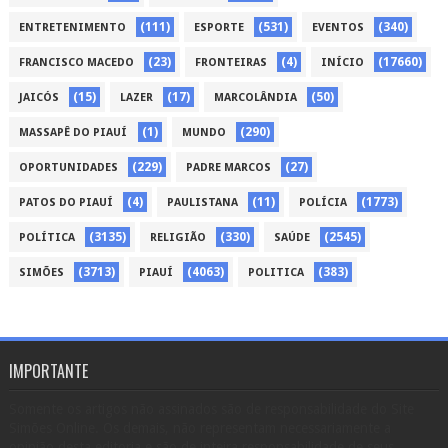
(111)
(531)
(340)
ENTRETENIMENTO
ESPORTE
EVENTOS
(23)
(4)
(17660)
FRANCISCO MACEDO
FRONTEIRAS
INÍCIO
(15)
(17)
(50)
JAICÓS
LAZER
MARCOLÂNDIA
(1)
(290)
MASSAPÊ DO PIAUÍ
MUNDO
(229)
(27)
OPORTUNIDADES
PADRE MARCOS
(4)
(11)
(1773)
PATOS DO PIAUÍ
PAULISTANA
POLÍCIA
(3135)
(330)
(2545)
POLÍTICA
RELIGIÃO
SAÚDE
(3713)
(4063)
(383)
SIMÕES
PIAUÍ
POLITICA
IMPORTANTE
Somente os artigos não assinados são de responsabilidade do Site
Simões Online. Os demais, não representam necessariamente a
opinião desta editoria e são de inteira responsabilidade de seus