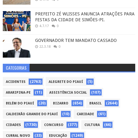
PREFEITO ZÉ WLISSES ANUNCIA ATRAÇÕES PARA
FESTAS DA CIDADE DE SIMÕES-PI.
4.7.17
0
GOVERNADOR TEM MANDATO CASSADO
22.3.18
0
CATEGORIAS
(2763)
(5)
ACIDENTES
ALEGRETE DO PIAUÍ
(11)
(107)
ARARIPINA-PE
ASSISTÊNCIA SOCIAL
(20)
(654)
(2644)
BELÉM DO PIAUÍ
BIZARRO
BRASIL
(10)
(61)
CALDEIRÃO GRANDE DO PIAUÍ
CARIDADE
(1730)
(377)
(66)
CIDADES
CONCURSO
CULTURA
(33)
(1249)
CURRAL NOVO
EDUCAÇÃO